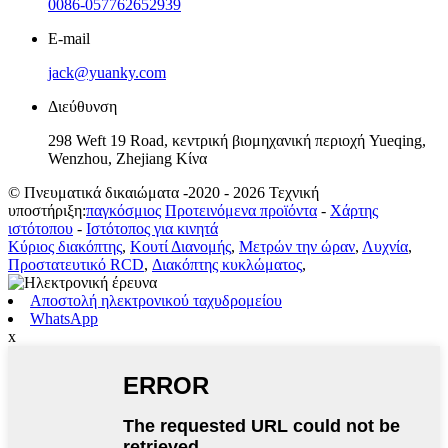
0086-057762652939
E-mail
jack@yuanky.com
Διεύθυνση
298 Weft 19 Road, κεντρική βιομηχανική περιοχή Yueqing,
Wenzhou, Zhejiang Κίνα
© Πνευματικά δικαιώματα -2020 - 2026 Τεχνική
υποστήριξη:
παγκόσμιος
Προτεινόμενα προϊόντα
-
Χάρτης
ιστότοπου
-
Ιστότοπος για κινητά
Κύριος διακόπτης
,
Κουτί Διανομής
,
Μετρών την ώραν
,
Λυχνία
,
Προστατευτικό RCD
,
Διακόπτης κυκλώματος
,
Αποστολή ηλεκτρονικού ταχυδρομείου
WhatsApp
x