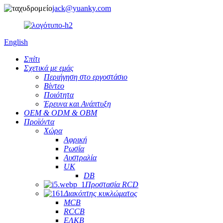
jack@yuanky.com
English
Σπίτι
Σχετικά με εμάς
Περιήγηση στο εργοστάσιο
Βίντεο
Ποιότητα
Έρευνα και Ανάπτυξη
OEM & ODM & OBM
Προϊόντα
Χώρα
Αφρική
Ρωσία
Αυστραλία
UK
DB
Προστασία RCD
Διακόπτης κυκλώματος
MCB
RCCB
ΕΛΚΒ