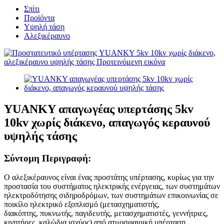
Σπίτι
Προϊόντα
Υψηλή τάση
Αλεξικέραυνο
YUANKY απαγωγέας υπερτάσης 5kv
10kv χωρίς διάκενο, απαγωγός κεραυνού
υψηλής τάσης
Σύντομη Περιγραφή:
Ο αλεξικέραυνος είναι ένας προστάτης υπέρτασης, κυρίως για την
προστασία του συστήματος ηλεκτρικής ενέργειας, των συστημάτων
ηλεκτροδότησης σιδηροδρόμων, των συστημάτων επικοινωνίας σε
ποικίλο ηλεκτρικό εξοπλισμό (μετασχηματιστής,
διακόπτης, πυκνωτής, παγιδευτής, μετασχηματιστές, γεννήτριες,
κινητήρες, καλώδια ισχύος) από ατμοσφαιρική υπέρταση,