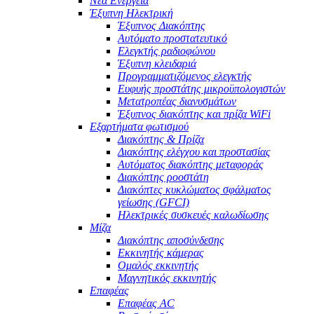
Νέα Ενέργεια
Έξυπνη Ηλεκτρική
Έξυπνος Διακόπτης
Αυτόματο προστατευτικό
Ελεγκτής ραδιοφώνου
Έξυπνη κλειδαριά
Προγραμματιζόμενος ελεγκτής
Ευφυής προστάτης μικροϋπολογιστών
Μετατροπέας διανυσμάτων
Έξυπνος διακόπτης και πρίζα WiFi
Εξαρτήματα φωτισμού
Διακόπτης & Πρίζα
Διακόπτης ελέγχου και προστασίας
Αυτόματος διακόπτης μεταφοράς
Διακόπτης ροοστάτη
Διακόπτες κυκλώματος σφάλματος
γείωσης (GFCI)
Ηλεκτρικές συσκευές καλωδίωσης
Μίζα
Διακόπτης αποσύνδεσης
Εκκινητής κάμερας
Ομαλός εκκινητής
Μαγνητικός εκκινητής
Επαφέας
Επαφέας AC