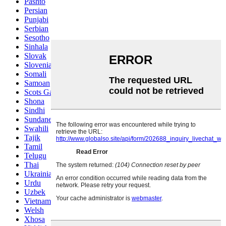
Pashto
Persian
Punjabi
Serbian
Sesotho
Sinhala
Slovak
Slovenian
Somali
Samoan
Scots Gaelic
Shona
Sindhi
Sundanese
Swahili
Tajik
Tamil
Telugu
Thai
Ukrainian
Urdu
Uzbek
Vietnamese
Welsh
Xhosa