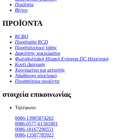
Ποιότητα
Βίντεο
ΠΡΟΪΟΝΤΑ
RCBO
Προστασία RCD
Προστατευτικό τάσης
Διακόπτης κυκλώματος
Φωτοβολταϊκή Ηλιακή Ενέργεια DC Ηλεκτρική
Κουτί Διανομής
Χρονόμετρο και μετρητής
Αδιάβροχο ηλεκτρικό
Περισσότερα προϊόντα
στοιχεία επικοινωνίας
Τηλέφωνο
0086-13905874202
0086-0577-61581801
0086-18167290551
0086-13587785922