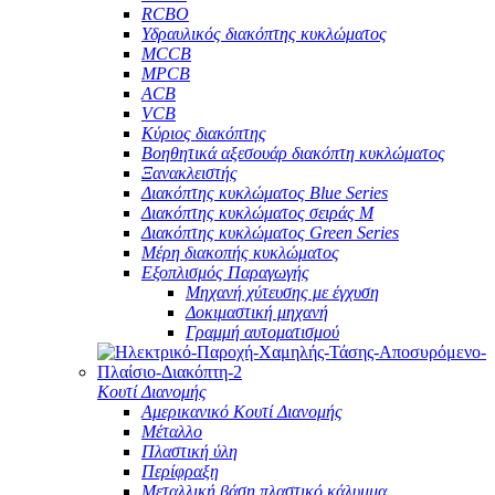
RCBO
Υδραυλικός διακόπτης κυκλώματος
MCCB
MPCB
ACB
VCB
Κύριος διακόπτης
Βοηθητικά αξεσουάρ διακόπτη κυκλώματος
Ξανακλειστής
Διακόπτης κυκλώματος Blue Series
Διακόπτης κυκλώματος σειράς M
Διακόπτης κυκλώματος Green Series
Μέρη διακοπής κυκλώματος
Εξοπλισμός Παραγωγής
Μηχανή χύτευσης με έγχυση
Δοκιμαστική μηχανή
Γραμμή αυτοματισμού
Κουτί Διανομής
Αμερικανικό Κουτί Διανομής
Μέταλλο
Πλαστική ύλη
Περίφραξη
Μεταλλική βάση πλαστικό κάλυμμα