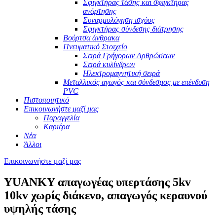
Σφιγκτήρας τάσης και σφιγκτήρας
ανάρτησης
Συναρμολόγηση ισχύος
Σφιγκτήρας σύνδεσης διάτρησης
Βούρτσα άνθρακα
Πνευματικό Στοιχείο
Σειρά Γρήγορων Αρθρώσεων
Σειρά κυλίνδρων
Ηλεκτρομαγνητική σειρά
Μεταλλικός αγωγός και σύνδεσμος με επένδυση
PVC
Πιστοποιητικό
Επικοινωνήστε μαζί μας
Παραγγελία
Καριέρα
Νέα
Άλλοι
Επικοινωνήστε μαζί μας
YUANKY απαγωγέας υπερτάσης 5kv
10kv χωρίς διάκενο, απαγωγός κεραυνού
υψηλής τάσης