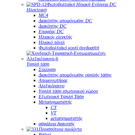
Φωτοβολταϊκή Ηλιακή Ενέργεια DC
Ηλεκτρική
MC4
Διακόπτης απομόνωσης DC
Διακόπτης DC
Επαφέας DC
Ηλιακός ελεγκτής
Ηλιακό πάνελ
Φωτοβολταϊκό κουτί συνδυαστή
Υψηλή τάση
Σύλληψη
Διακόπτης απομόνωσης υψηλής τάσης
Απομονωτήρας
Αλεξικέραυνο
Υψηλή τάση εσωτερικού χώρου
Εξωτερική Υψηλή Τάση
Μετασχηματιστής
CT
VT
μετασχηματιστής
ασφάλεια διακοπής
Περισσότερα προϊόντα
Βύσμα