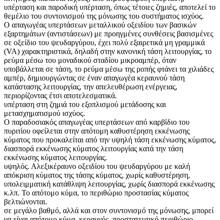
υπέρταση και παροδική υπέρταση, όπως τέτοιες ζημιές, αποτελεί το
θεμέλιο του συντονισμού της μόνωσης του συστήματος ισχύος.
Ο απαγωγέας υπερτάσεων μεταλλικού οξειδίου των βασικών
εξαρτημάτων (αντιστάσεων) με προηγμένες συνθέσεις βασισμένες
σε οξείδιο του ψευδαργύρου, έχει πολύ εξαιρετικά μη γραμμικά
(VA) χαρακτηριστικά, δηλαδή στην κανονική τάση λειτουργίας, το
ρεύμα μέσω του μοναδικού σταδίου μικροαμπέρ, όταν
υποβάλλεται σε τάση, το ρεύμα μέσω της ροπής φτάνει τα χιλιάδες
αμπέρ, δημιουργώντας σε έναν απαγωγέα κεραυνού τάση
κατάστασης λειτουργίας, την απελευθέρωση ενέργειας,
περιορίζοντας έτσι αποτελεσματικά.
υπέρταση στη ζημιά του εξοπλισμού μετάδοσης και
μετασχηματισμού ισχύος.
Ο παραδοσιακός απαγωγέας υπερτάσεων από καρβίδιο του
πυριτίου οφείλεται στην απότομη καθυστέρηση εκκένωσης
κύματος που προκαλείται από την υψηλή τάση εκκένωσης κύματος,
διασπορά εκκένωσης κύματος λειτουργίας κατά την τάση
εκκένωσης κύματος λειτουργίας.
υψηλός. Αλεξικέραυνο οξειδίου του ψευδαργύρου με καλή
απόκριση κύματος της τάσης κύματος, χωρίς καθυστέρηση,
υπολειμματική κατάθλιψη λειτουργίας, χωρίς διασπορά εκκένωσης
κ.λπ. Το απότομο κύμα, το περιθώριο προστασίας κύματος
βελτιώνονται.
σε μεγάλο βαθμό, αλλά και στον συντονισμό της μόνωσης, μπορεί
να είναι απότομο κύμα, κεραυνός, προστατευτικό περιθώριο