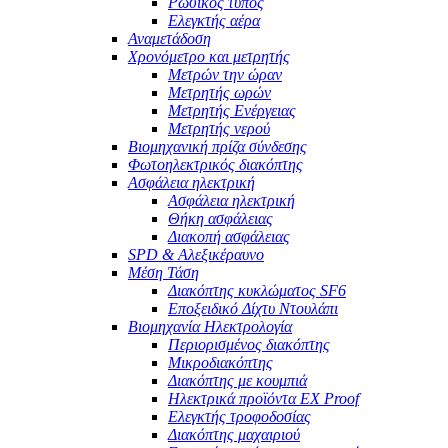
Ρωσικός τύπος
Ελεγκτής αέρα
Αναμετάδοση
Χρονόμετρο και μετρητής
Μετρών την ώραν
Μετρητής ωρών
Μετρητής Ενέργειας
Μετρητής νερού
Βιομηχανική πρίζα σύνδεσης
Φωτοηλεκτρικός διακόπτης
Ασφάλεια ηλεκτρική
Ασφάλεια ηλεκτρική
Θήκη ασφάλειας
Διακοπή ασφάλειας
SPD & Αλεξικέραυνο
Μέση Τάση
Διακόπτης κυκλώματος SF6
Εποξειδικό Δίχτυ Ντουλάπι
Βιομηχανία Ηλεκτρολογία
Περιορισμένος διακόπτης
Μικροδιακόπτης
Διακόπτης με κουμπιά
Ηλεκτρικά προϊόντα EX Proof
Ελεγκτής τροφοδοσίας
Διακόπτης μαχαιριού