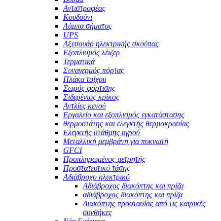
Αντιστροφέας
Κουδούνι
Λάμπα σήματος
UPS
Αξεσουάρ ηλεκτρικής σκούπας
Εξοπλισμός λέιζερ
Τερματικά
Συναγερμός πόρτας
Πλάκα τοίχου
Σωρός φόρτισης
Σιδερένιος κρίκος
Αντλίες κενού
Εργαλείο και εξοπλισμός εγκατάστασης
θερμοστάτης και ελεγκτής θερμοκρασίας
Ελεγκτής στάθμης υγρού
Μεταλλική μεμβράνη για πυκνωτή
GFCI
Προπληρωμένος μετρητής
Προστατευτικό τάσης
Αδιάβροχο ηλεκτρικό
Αδιάβροχος διακόπτης και πρίζα
αδιάβροχος διακόπτης και πρίζα
Διακόπτης προστασίας από τις καιρικές
συνθήκες