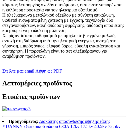
κύματος λειτουργίας σχεδόν ομοιόμορφα, έτσι ώστε να παρέχεται
η καλύτερη προστασία για τον ηλεκτρικό εξοπλισμό.
Η αλεξικέραυνα μεταλλικού οξειδίου με σύνθετη επικάλυψη,
υιοθετεί ενσωματωμένη χύτευση με έγχυση, τεχνολογία δύο
στεγανοποιήσεων, καλή απόδοση σφράγισης, απόδοση απόσβεσης
και μπορεί να μειώσει τη μόλυνση
Χωρίς αντίσταση καθαρισμού με ομίχλη σε βρεγμένα μαλλιά,
αντοχή στη διάβρωση από την ηλεκτρική ενέργεια, αντοχή στη
γήρανση, μικρός όγκος, ελαφρύ βάρος, εύκολη εγκατάσταση και
συντήρηση. Η πορσελάνη είναι το σετ αλεξικέραυνου για
αναβάθμιση προϊόντων.
Στείλτε μας email
Λήψη ως PDF
Λεπτομέρειες προϊόντος
Ετικέτες προϊόντων
Προηγούμενος:
Διακόπτης αποσύνδεσης υψηλής τάσης
YUANKY εξωτερικού χώρου 630A 12kv 17.5kv 40.5kv 72.5kv