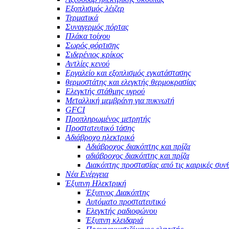
Εξοπλισμός λέιζερ
Τερματικά
Συναγερμός πόρτας
Πλάκα τοίχου
Σωρός φόρτισης
Σιδερένιος κρίκος
Αντλίες κενού
Εργαλείο και εξοπλισμός εγκατάστασης
θερμοστάτης και ελεγκτής θερμοκρασίας
Ελεγκτής στάθμης υγρού
Μεταλλική μεμβράνη για πυκνωτή
GFCI
Προπληρωμένος μετρητής
Προστατευτικό τάσης
Αδιάβροχο ηλεκτρικό
Αδιάβροχος διακόπτης και πρίζα
αδιάβροχος διακόπτης και πρίζα
Διακόπτης προστασίας από τις καιρικές συν
Νέα Ενέργεια
Έξυπνη Ηλεκτρική
Έξυπνος Διακόπτης
Αυτόματο προστατευτικό
Ελεγκτής ραδιοφώνου
Έξυπνη κλειδαριά