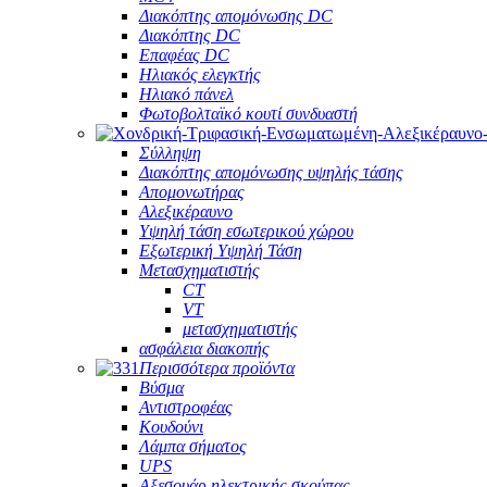
Διακόπτης απομόνωσης DC
Διακόπτης DC
Επαφέας DC
Ηλιακός ελεγκτής
Ηλιακό πάνελ
Φωτοβολταϊκό κουτί συνδυαστή
Σύλληψη
Διακόπτης απομόνωσης υψηλής τάσης
Απομονωτήρας
Αλεξικέραυνο
Υψηλή τάση εσωτερικού χώρου
Εξωτερική Υψηλή Τάση
Μετασχηματιστής
CT
VT
μετασχηματιστής
ασφάλεια διακοπής
Περισσότερα προϊόντα
Βύσμα
Αντιστροφέας
Κουδούνι
Λάμπα σήματος
UPS
Αξεσουάρ ηλεκτρικής σκούπας