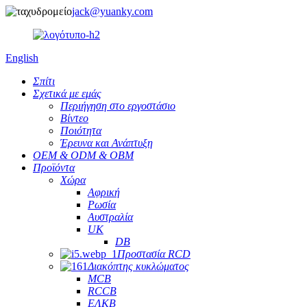
jack@yuanky.com
English
Σπίτι
Σχετικά με εμάς
Περιήγηση στο εργοστάσιο
Βίντεο
Ποιότητα
Έρευνα και Ανάπτυξη
OEM & ODM & OBM
Προϊόντα
Χώρα
Αφρική
Ρωσία
Αυστραλία
UK
DB
Προστασία RCD
Διακόπτης κυκλώματος
MCB
RCCB
ΕΛΚΒ