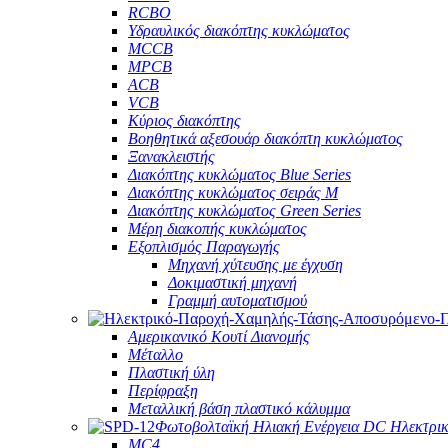
RCBO
Υδραυλικός διακόπτης κυκλώματος
MCCB
MPCB
ACB
VCB
Κύριος διακόπτης
Βοηθητικά αξεσουάρ διακόπτη κυκλώματος
Ξανακλειστής
Διακόπτης κυκλώματος Blue Series
Διακόπτης κυκλώματος σειράς M
Διακόπτης κυκλώματος Green Series
Μέρη διακοπής κυκλώματος
Εξοπλισμός Παραγωγής
Μηχανή χύτευσης με έγχυση
Δοκιμαστική μηχανή
Γραμμή αυτοματισμού
Αμερικανικό Κουτί Διανομής
Μέταλλο
Πλαστική ύλη
Περίφραξη
Μεταλλική βάση πλαστικό κάλυμμα
Φωτοβολταϊκή Ηλιακή Ενέργεια DC Ηλεκτρι
MC4