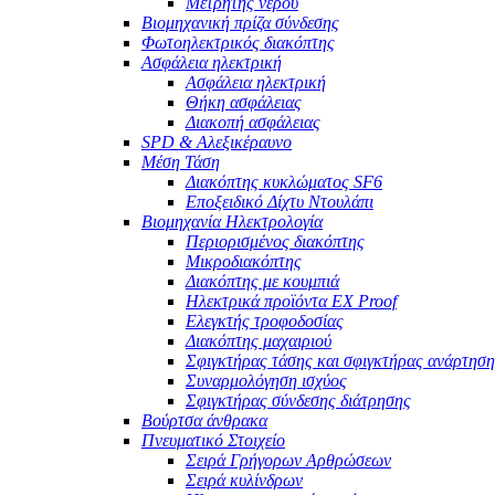
Μετρητής νερού
Βιομηχανική πρίζα σύνδεσης
Φωτοηλεκτρικός διακόπτης
Ασφάλεια ηλεκτρική
Ασφάλεια ηλεκτρική
Θήκη ασφάλειας
Διακοπή ασφάλειας
SPD & Αλεξικέραυνο
Μέση Τάση
Διακόπτης κυκλώματος SF6
Εποξειδικό Δίχτυ Ντουλάπι
Βιομηχανία Ηλεκτρολογία
Περιορισμένος διακόπτης
Μικροδιακόπτης
Διακόπτης με κουμπιά
Ηλεκτρικά προϊόντα EX Proof
Ελεγκτής τροφοδοσίας
Διακόπτης μαχαιριού
Σφιγκτήρας τάσης και σφιγκτήρας ανάρτηση
Συναρμολόγηση ισχύος
Σφιγκτήρας σύνδεσης διάτρησης
Βούρτσα άνθρακα
Πνευματικό Στοιχείο
Σειρά Γρήγορων Αρθρώσεων
Σειρά κυλίνδρων