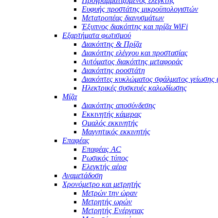
Προγραμματιζόμενος ελεγκτής
Ευφυής προστάτης μικροϋπολογιστών
Μετατροπέας διανυσμάτων
Έξυπνος διακόπτης και πρίζα WiFi
Εξαρτήματα φωτισμού
Διακόπτης & Πρίζα
Διακόπτης ελέγχου και προστασίας
Αυτόματος διακόπτης μεταφοράς
Διακόπτης ροοστάτη
Διακόπτες κυκλώματος σφάλματος γείωσης
Ηλεκτρικές συσκευές καλωδίωσης
Μίζα
Διακόπτης αποσύνδεσης
Εκκινητής κάμερας
Ομαλός εκκινητής
Μαγνητικός εκκινητής
Επαφέας
Επαφέας AC
Ρωσικός τύπος
Ελεγκτής αέρα
Αναμετάδοση
Χρονόμετρο και μετρητής
Μετρών την ώραν
Μετρητής ωρών
Μετρητής Ενέργειας