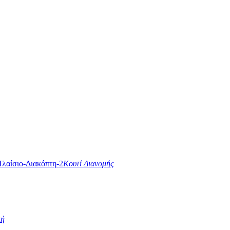
Κουτί Διανομής
κή