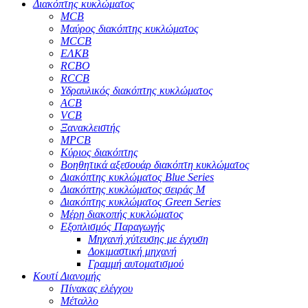
Διακόπτης κυκλώματος
MCB
Μαύρος διακόπτης κυκλώματος
MCCB
ΕΛΚΒ
RCBO
RCCB
Υδραυλικός διακόπτης κυκλώματος
ACB
VCB
Ξανακλειστής
MPCB
Κύριος διακόπτης
Βοηθητικά αξεσουάρ διακόπτη κυκλώματος
Διακόπτης κυκλώματος Blue Series
Διακόπτης κυκλώματος σειράς M
Διακόπτης κυκλώματος Green Series
Μέρη διακοπής κυκλώματος
Εξοπλισμός Παραγωγής
Μηχανή χύτευσης με έγχυση
Δοκιμαστική μηχανή
Γραμμή αυτοματισμού
Κουτί Διανομής
Πίνακας ελέγχου
Μέταλλο