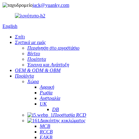
jack@yuanky.com
English
Σπίτι
Σχετικά με εμάς
Περιήγηση στο εργοστάσιο
Βίντεο
Ποιότητα
Έρευνα και Ανάπτυξη
OEM & ODM & OBM
Προϊόντα
Χώρα
Αφρική
Ρωσία
Αυστραλία
UK
DB
Προστασία RCD
Διακόπτης κυκλώματος
MCB
RCCB
ΕΛΚΒ