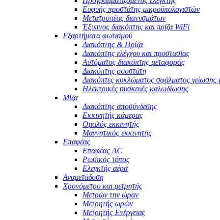
Προγραμματιζόμενος ελεγκτής
Ευφυής προστάτης μικροϋπολογιστών
Μετατροπέας διανυσμάτων
Έξυπνος διακόπτης και πρίζα WiFi
Εξαρτήματα φωτισμού
Διακόπτης & Πρίζα
Διακόπτης ελέγχου και προστασίας
Αυτόματος διακόπτης μεταφοράς
Διακόπτης ροοστάτη
Διακόπτες κυκλώματος σφάλματος γείωσης
Ηλεκτρικές συσκευές καλωδίωσης
Μίζα
Διακόπτης αποσύνδεσης
Εκκινητής κάμερας
Ομαλός εκκινητής
Μαγνητικός εκκινητής
Επαφέας
Επαφέας AC
Ρωσικός τύπος
Ελεγκτής αέρα
Αναμετάδοση
Χρονόμετρο και μετρητής
Μετρών την ώραν
Μετρητής ωρών
Μετρητής Ενέργειας