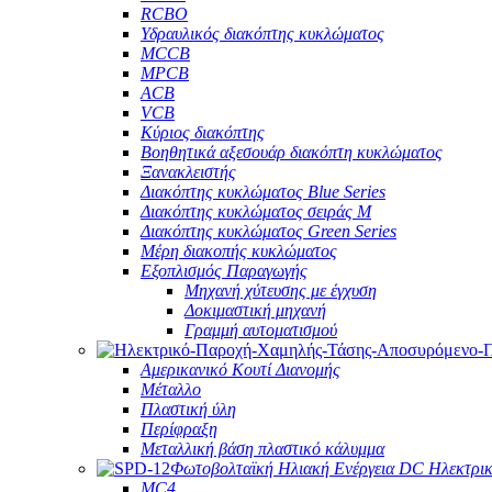
RCBO
Υδραυλικός διακόπτης κυκλώματος
MCCB
MPCB
ACB
VCB
Κύριος διακόπτης
Βοηθητικά αξεσουάρ διακόπτη κυκλώματος
Ξανακλειστής
Διακόπτης κυκλώματος Blue Series
Διακόπτης κυκλώματος σειράς M
Διακόπτης κυκλώματος Green Series
Μέρη διακοπής κυκλώματος
Εξοπλισμός Παραγωγής
Μηχανή χύτευσης με έγχυση
Δοκιμαστική μηχανή
Γραμμή αυτοματισμού
Αμερικανικό Κουτί Διανομής
Μέταλλο
Πλαστική ύλη
Περίφραξη
Μεταλλική βάση πλαστικό κάλυμμα
Φωτοβολταϊκή Ηλιακή Ενέργεια DC Ηλεκτρι
MC4