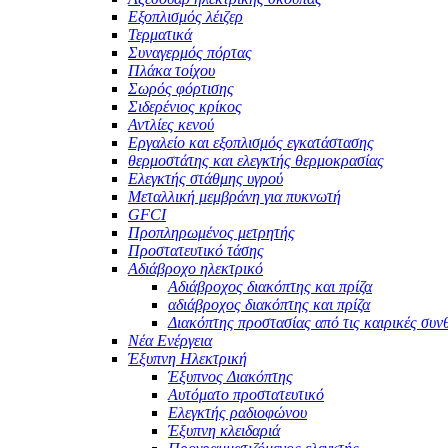
Εξοπλισμός λέιζερ
Τερματικά
Συναγερμός πόρτας
Πλάκα τοίχου
Σωρός φόρτισης
Σιδερένιος κρίκος
Αντλίες κενού
Εργαλείο και εξοπλισμός εγκατάστασης
θερμοστάτης και ελεγκτής θερμοκρασίας
Ελεγκτής στάθμης υγρού
Μεταλλική μεμβράνη για πυκνωτή
GFCI
Προπληρωμένος μετρητής
Προστατευτικό τάσης
Αδιάβροχο ηλεκτρικό
Αδιάβροχος διακόπτης και πρίζα
αδιάβροχος διακόπτης και πρίζα
Διακόπτης προστασίας από τις καιρικές συν
Νέα Ενέργεια
Έξυπνη Ηλεκτρική
Έξυπνος Διακόπτης
Αυτόματο προστατευτικό
Ελεγκτής ραδιοφώνου
Έξυπνη κλειδαριά