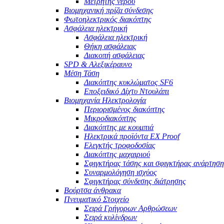
Μετρητής νερού
Βιομηχανική πρίζα σύνδεσης
Φωτοηλεκτρικός διακόπτης
Ασφάλεια ηλεκτρική
Ασφάλεια ηλεκτρική
Θήκη ασφάλειας
Διακοπή ασφάλειας
SPD & Αλεξικέραυνο
Μέση Τάση
Διακόπτης κυκλώματος SF6
Εποξειδικό Δίχτυ Ντουλάπι
Βιομηχανία Ηλεκτρολογία
Περιορισμένος διακόπτης
Μικροδιακόπτης
Διακόπτης με κουμπιά
Ηλεκτρικά προϊόντα EX Proof
Ελεγκτής τροφοδοσίας
Διακόπτης μαχαιριού
Σφιγκτήρας τάσης και σφιγκτήρας ανάρτηση
Συναρμολόγηση ισχύος
Σφιγκτήρας σύνδεσης διάτρησης
Βούρτσα άνθρακα
Πνευματικό Στοιχείο
Σειρά Γρήγορων Αρθρώσεων
Σειρά κυλίνδρων