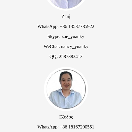
Ζωή
WhatsApp: +86 13587785922
Skype: zoe_yuanky
WeChat: nancy_yuanky
QQ: 2587383413
Εξοδος
WhatsApp: +86 18167290551