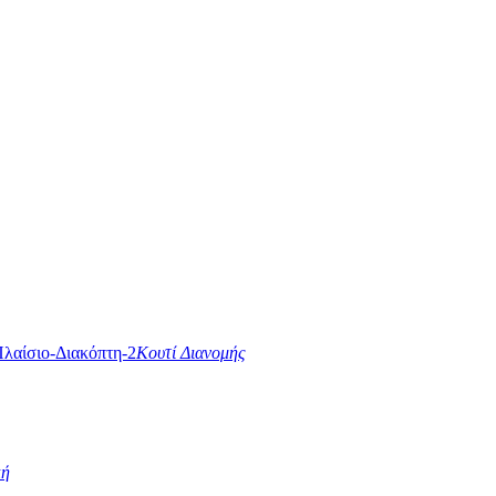
Κουτί Διανομής
κή