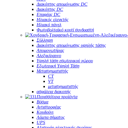
Διακόπτης απομόνωσης DC
Διακόπτης DC
Επαφέας DC
Ηλιακός ελεγκτής
Ηλιακό πάνελ
Φωτοβολταϊκό κουτί συνδυαστή
Σύλληψη
Διακόπτης απομόνωσης υψηλής τάσης
Απομονωτήρας
Αλεξικέραυνο
Υψηλή τάση εσωτερικού χώρου
Εξωτερική Υψηλή Τάση
Μετασχηματιστής
CT
VT
μετασχηματιστής
ασφάλεια διακοπής
Περισσότερα προϊόντα
Βύσμα
Αντιστροφέας
Κουδούνι
Λάμπα σήματος
UPS
Αξεσουάρ ηλεκτρικής σκούπας