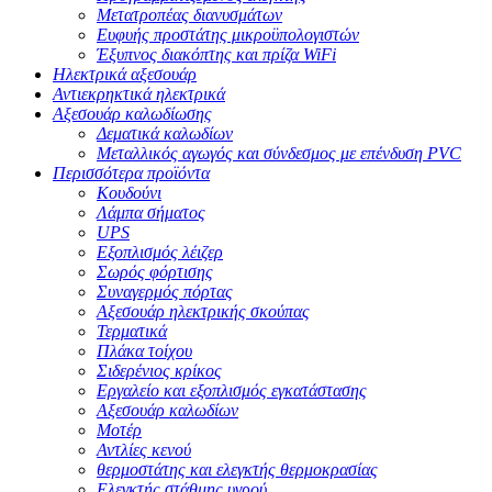
Μετατροπέας διανυσμάτων
Ευφυής προστάτης μικροϋπολογιστών
Έξυπνος διακόπτης και πρίζα WiFi
Ηλεκτρικά αξεσουάρ
Αντιεκρηκτικά ηλεκτρικά
Αξεσουάρ καλωδίωσης
Δεματικά καλωδίων
Μεταλλικός αγωγός και σύνδεσμος με επένδυση PVC
Περισσότερα προϊόντα
Κουδούνι
Λάμπα σήματος
UPS
Εξοπλισμός λέιζερ
Σωρός φόρτισης
Συναγερμός πόρτας
Αξεσουάρ ηλεκτρικής σκούπας
Τερματικά
Πλάκα τοίχου
Σιδερένιος κρίκος
Εργαλείο και εξοπλισμός εγκατάστασης
Αξεσουάρ καλωδίων
Μοτέρ
Αντλίες κενού
θερμοστάτης και ελεγκτής θερμοκρασίας
Ελεγκτής στάθμης υγρού