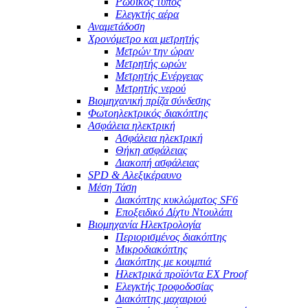
Ρωσικός τύπος
Ελεγκτής αέρα
Αναμετάδοση
Χρονόμετρο και μετρητής
Μετρών την ώραν
Μετρητής ωρών
Μετρητής Ενέργειας
Μετρητής νερού
Βιομηχανική πρίζα σύνδεσης
Φωτοηλεκτρικός διακόπτης
Ασφάλεια ηλεκτρική
Ασφάλεια ηλεκτρική
Θήκη ασφάλειας
Διακοπή ασφάλειας
SPD & Αλεξικέραυνο
Μέση Τάση
Διακόπτης κυκλώματος SF6
Εποξειδικό Δίχτυ Ντουλάπι
Βιομηχανία Ηλεκτρολογία
Περιορισμένος διακόπτης
Μικροδιακόπτης
Διακόπτης με κουμπιά
Ηλεκτρικά προϊόντα EX Proof
Ελεγκτής τροφοδοσίας
Διακόπτης μαχαιριού