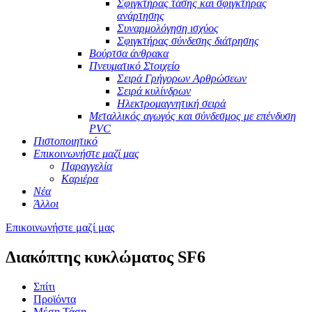
Σφιγκτήρας τάσης και σφιγκτήρας
ανάρτησης
Συναρμολόγηση ισχύος
Σφιγκτήρας σύνδεσης διάτρησης
Βούρτσα άνθρακα
Πνευματικό Στοιχείο
Σειρά Γρήγορων Αρθρώσεων
Σειρά κυλίνδρων
Ηλεκτρομαγνητική σειρά
Μεταλλικός αγωγός και σύνδεσμος με επένδυση
PVC
Πιστοποιητικό
Επικοινωνήστε μαζί μας
Παραγγελία
Καριέρα
Νέα
Άλλοι
Επικοινωνήστε μαζί μας
Διακόπτης κυκλώματος SF6
Σπίτι
Προϊόντα
Μέση Τάση