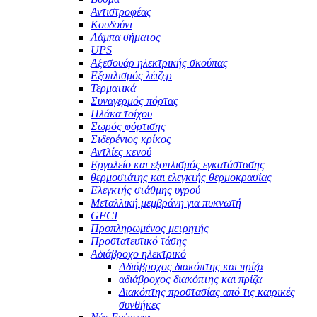
Αντιστροφέας
Κουδούνι
Λάμπα σήματος
UPS
Αξεσουάρ ηλεκτρικής σκούπας
Εξοπλισμός λέιζερ
Τερματικά
Συναγερμός πόρτας
Πλάκα τοίχου
Σωρός φόρτισης
Σιδερένιος κρίκος
Αντλίες κενού
Εργαλείο και εξοπλισμός εγκατάστασης
θερμοστάτης και ελεγκτής θερμοκρασίας
Ελεγκτής στάθμης υγρού
Μεταλλική μεμβράνη για πυκνωτή
GFCI
Προπληρωμένος μετρητής
Προστατευτικό τάσης
Αδιάβροχο ηλεκτρικό
Αδιάβροχος διακόπτης και πρίζα
αδιάβροχος διακόπτης και πρίζα
Διακόπτης προστασίας από τις καιρικές
συνθήκες