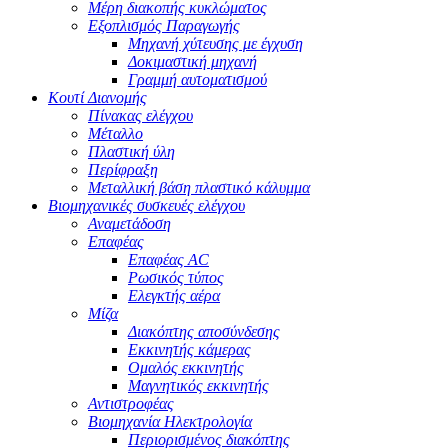
Μέρη διακοπής κυκλώματος
Εξοπλισμός Παραγωγής
Μηχανή χύτευσης με έγχυση
Δοκιμαστική μηχανή
Γραμμή αυτοματισμού
Κουτί Διανομής
Πίνακας ελέγχου
Μέταλλο
Πλαστική ύλη
Περίφραξη
Μεταλλική βάση πλαστικό κάλυμμα
Βιομηχανικές συσκευές ελέγχου
Αναμετάδοση
Επαφέας
Επαφέας AC
Ρωσικός τύπος
Ελεγκτής αέρα
Μίζα
Διακόπτης αποσύνδεσης
Εκκινητής κάμερας
Ομαλός εκκινητής
Μαγνητικός εκκινητής
Αντιστροφέας
Βιομηχανία Ηλεκτρολογία
Περιορισμένος διακόπτης