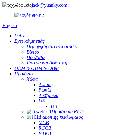
jack@yuanky.com
English
Σπίτι
Σχετικά με εμάς
Περιήγηση στο εργοστάσιο
Βίντεο
Ποιότητα
Έρευνα και Ανάπτυξη
OEM & ODM & OBM
Προϊόντα
Χώρα
Αφρική
Ρωσία
Αυστραλία
UK
DB
Προστασία RCD
Διακόπτης κυκλώματος
MCB
RCCB
ΕΛΚΒ