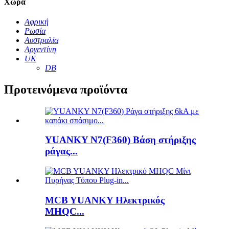
Χώρα
Αφρική
Ρωσία
Αυστραλία
Αργεντίνη
UK
DB
Προτεινόμενα προϊόντα
YUANKY N7(F360) Βάση στήριξης
ράγας...
MCB YUANKY Ηλεκτρικός
MHQC...