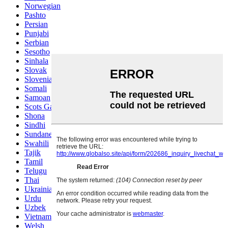
Norwegian
Pashto
Persian
Punjabi
Serbian
Sesotho
Sinhala
Slovak
Slovenian
Somali
Samoan
Scots Gaelic
Shona
Sindhi
Sundanese
Swahili
Tajik
Tamil
Telugu
Thai
Ukrainian
Urdu
Uzbek
Vietnamese
Welsh