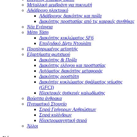
Μεταλλική μεμβράνη για πυκνωτή
Αδιάβροχο ηλεκτρικό
Αδιάβροχος διακόπτης και πρίζα
Διακόπτης προστασίας από τις καιρικές συνθήκες
Νέα Ενέργεια
Μέση Τάση
Διακόπτης κυκλώματος SF6
Εποξειδικό Δίχτυ Ντουλάπι
Προπληρωμένος μετρητής
Εξαρτήματα φωτισμού
Διακόπτης & Πρίζα
Διακόπτης ελέγχου και προστασίας
Αυτόματος διακόπτης μεταφοράς
Διακόπτης ροοστάτη
Διακόπτες κυκλώματος σφάλματος γείωσης
(GFCI)
Ηλεκτρικές συσκευές καλωδίωσης
Βούρτσα άνθρακα
Πνευματικό Στοιχείο
Σειρά Γρήγορων Αρθρώσεων
Σειρά κυλίνδρων
Ηλεκτρομαγνητική σειρά
Άλλοι