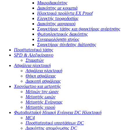
Μικροδιακόπτης
Διακόπτης με κουμπιά
Ηλεκτρικά προϊόντα EX Proof
Ελεγκτής τροφοδοσίας
Διακόπτης μαχαιριού
Σφιγκτήρας τάσης και σφιγκτήρας ανάρτησης
Φωτοηλεκτρικός διακόπτης
Συναρμολόγηση ισχύος
Σφιγκτήρας σύνδεσης διάτρησης
Προστατευτικό τάσης
SPD & Αλεξικέραυνο
Σταματών
Ασφάλεια ηλεκτρική
Ασφάλεια ηλεκτρική
Θήκη ασφάλειας
Διακοπή ασφάλειας
Χρονόμετρο και μετρητής
Μετρών την ώραν
Μετρητής ωρών
Μετρητής Ενέργειας
Μετρητής νερού
Φωτοβολταϊκή Ηλιακή Ενέργεια DC Ηλεκτρική
MC4
Προστατευτικό υπερτάσεων DC
Διακόπτης απομόνωσης DC