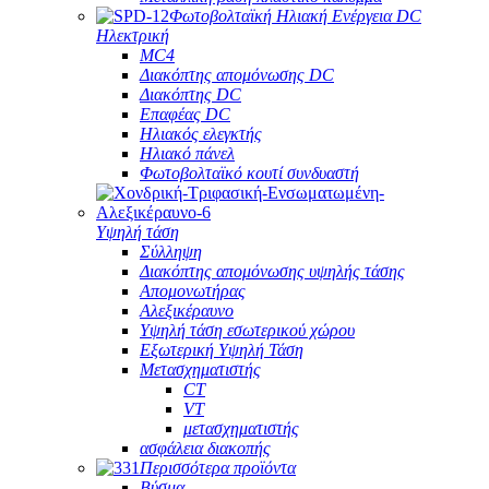
Φωτοβολταϊκή Ηλιακή Ενέργεια DC
Ηλεκτρική
MC4
Διακόπτης απομόνωσης DC
Διακόπτης DC
Επαφέας DC
Ηλιακός ελεγκτής
Ηλιακό πάνελ
Φωτοβολταϊκό κουτί συνδυαστή
Υψηλή τάση
Σύλληψη
Διακόπτης απομόνωσης υψηλής τάσης
Απομονωτήρας
Αλεξικέραυνο
Υψηλή τάση εσωτερικού χώρου
Εξωτερική Υψηλή Τάση
Μετασχηματιστής
CT
VT
μετασχηματιστής
ασφάλεια διακοπής
Περισσότερα προϊόντα
Βύσμα