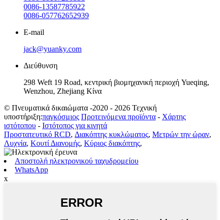
0086-13587785922
0086-057762652939
E-mail
jack@yuanky.com
Διεύθυνση
298 Weft 19 Road, κεντρική βιομηχανική περιοχή Yueqing,
Wenzhou, Zhejiang Κίνα
© Πνευματικά δικαιώματα -2020 - 2026 Τεχνική
υποστήριξη:
παγκόσμιος
Προτεινόμενα προϊόντα
-
Χάρτης
ιστότοπου
-
Ιστότοπος για κινητά
Προστατευτικό RCD
,
Διακόπτης κυκλώματος
,
Μετρών την ώραν
,
Λυχνία
,
Κουτί Διανομής
,
Κύριος διακόπτης
,
Αποστολή ηλεκτρονικού ταχυδρομείου
WhatsApp
x