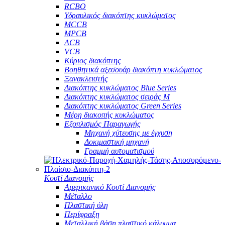
RCBO
Υδραυλικός διακόπτης κυκλώματος
MCCB
MPCB
ACB
VCB
Κύριος διακόπτης
Βοηθητικά αξεσουάρ διακόπτη κυκλώματος
Ξανακλειστής
Διακόπτης κυκλώματος Blue Series
Διακόπτης κυκλώματος σειράς M
Διακόπτης κυκλώματος Green Series
Μέρη διακοπής κυκλώματος
Εξοπλισμός Παραγωγής
Μηχανή χύτευσης με έγχυση
Δοκιμαστική μηχανή
Γραμμή αυτοματισμού
Κουτί Διανομής
Αμερικανικό Κουτί Διανομής
Μέταλλο
Πλαστική ύλη
Περίφραξη
Μεταλλική βάση πλαστικό κάλυμμα