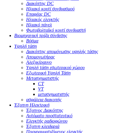
Διακόπτης DC
Ηλιακό κουτί συνδυασμού
Επαφέας DC
Ηλιακός ελεγκτής
Ηλιακό πάνελ
Φωτοβολταϊκό κουτί συνδυαστή
Βιομηχανική πρίζα σύνδεσης
Βύσμα
Υψηλή τάση
Διακόπτης απομόνωσης υψηλής τάσης
Απομονωτήρας
Αλεξικέραυνο
Υψηλή τάση εσωτερικού χώρου
Εξωτερική Υψηλή Τάση
Μετασχηματιστής
CT
VT
μετασχηματιστής
ασφάλεια διακοπής
Έξυπνη Ηλεκτρική
Έξυπνος Διακόπτης
Αυτόματο προστατευτικό
Ελεγκτής ραδιοφώνου
Έξυπνη κλειδαριά
Προγραμματιζόμενος ελεγκτής