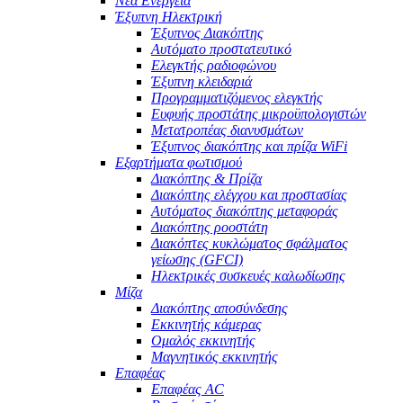
Νέα Ενέργεια
Έξυπνη Ηλεκτρική
Έξυπνος Διακόπτης
Αυτόματο προστατευτικό
Ελεγκτής ραδιοφώνου
Έξυπνη κλειδαριά
Προγραμματιζόμενος ελεγκτής
Ευφυής προστάτης μικροϋπολογιστών
Μετατροπέας διανυσμάτων
Έξυπνος διακόπτης και πρίζα WiFi
Εξαρτήματα φωτισμού
Διακόπτης & Πρίζα
Διακόπτης ελέγχου και προστασίας
Αυτόματος διακόπτης μεταφοράς
Διακόπτης ροοστάτη
Διακόπτες κυκλώματος σφάλματος
γείωσης (GFCI)
Ηλεκτρικές συσκευές καλωδίωσης
Μίζα
Διακόπτης αποσύνδεσης
Εκκινητής κάμερας
Ομαλός εκκινητής
Μαγνητικός εκκινητής
Επαφέας
Επαφέας AC