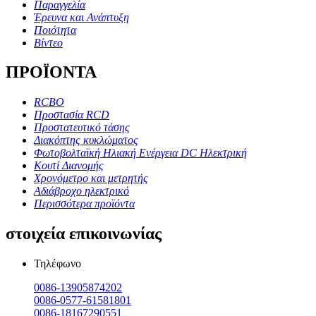
Παραγγελία
Έρευνα και Ανάπτυξη
Ποιότητα
Βίντεο
ΠΡΟΪΟΝΤΑ
RCBO
Προστασία RCD
Προστατευτικό τάσης
Διακόπτης κυκλώματος
Φωτοβολταϊκή Ηλιακή Ενέργεια DC Ηλεκτρική
Κουτί Διανομής
Χρονόμετρο και μετρητής
Αδιάβροχο ηλεκτρικό
Περισσότερα προϊόντα
στοιχεία επικοινωνίας
Τηλέφωνο
0086-13905874202
0086-0577-61581801
0086-18167290551