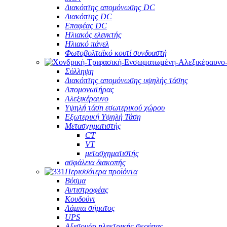
Διακόπτης απομόνωσης DC
Διακόπτης DC
Επαφέας DC
Ηλιακός ελεγκτής
Ηλιακό πάνελ
Φωτοβολταϊκό κουτί συνδυαστή
Σύλληψη
Διακόπτης απομόνωσης υψηλής τάσης
Απομονωτήρας
Αλεξικέραυνο
Υψηλή τάση εσωτερικού χώρου
Εξωτερική Υψηλή Τάση
Μετασχηματιστής
CT
VT
μετασχηματιστής
ασφάλεια διακοπής
Περισσότερα προϊόντα
Βύσμα
Αντιστροφέας
Κουδούνι
Λάμπα σήματος
UPS
Αξεσουάρ ηλεκτρικής σκούπας