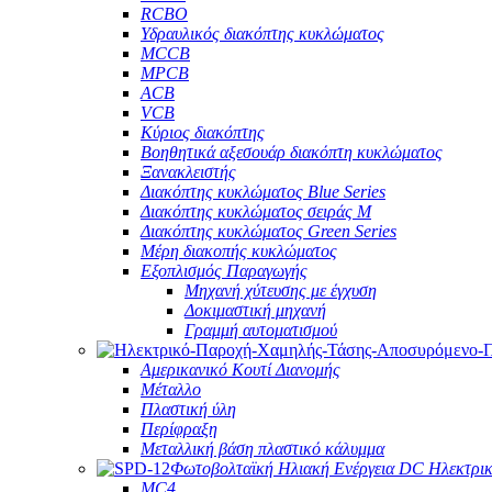
RCBO
Υδραυλικός διακόπτης κυκλώματος
MCCB
MPCB
ACB
VCB
Κύριος διακόπτης
Βοηθητικά αξεσουάρ διακόπτη κυκλώματος
Ξανακλειστής
Διακόπτης κυκλώματος Blue Series
Διακόπτης κυκλώματος σειράς M
Διακόπτης κυκλώματος Green Series
Μέρη διακοπής κυκλώματος
Εξοπλισμός Παραγωγής
Μηχανή χύτευσης με έγχυση
Δοκιμαστική μηχανή
Γραμμή αυτοματισμού
Αμερικανικό Κουτί Διανομής
Μέταλλο
Πλαστική ύλη
Περίφραξη
Μεταλλική βάση πλαστικό κάλυμμα
Φωτοβολταϊκή Ηλιακή Ενέργεια DC Ηλεκτρι
MC4