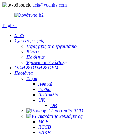
jack@yuanky.com
English
Σπίτι
Σχετικά με εμάς
Περιήγηση στο εργοστάσιο
Βίντεο
Ποιότητα
Έρευνα και Ανάπτυξη
OEM & ODM & OBM
Προϊόντα
Χώρα
Αφρική
Ρωσία
Αυστραλία
UK
DB
Προστασία RCD
Διακόπτης κυκλώματος
MCB
RCCB
ΕΛΚΒ