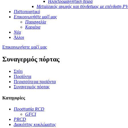
Ηλεκτρομαγνητική σειρά
Μεταλλικός αγωγός και σύνδεσμος με επένδυση P
Πιστοποιητικό
Επικοινωνήστε μαζί μας
Παραγγελία
Καριέρα
Νέα
Άλλοι
Επικοινωνήστε μαζί μας
Συναγερμός πόρτας
Σπίτι
Προϊόντα
Περισσότερα προϊόντα
Συναγερμός πόρτας
Κατηγορίες
Προστασία RCD
GFCI
PRCD
Διακόπτης κυκλώματος