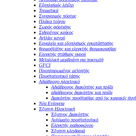
Εξοπλισμός λέιζερ
Τερματικά
Συναγερμός πόρτας
Πλάκα τοίχου
Σωρός φόρτισης
Σιδερένιος κρίκος
Αντλίες κενού
Εργαλείο και εξοπλισμός εγκατάστασης
θερμοστάτης και ελεγκτής θερμοκρασίας
Ελεγκτής στάθμης υγρού
Μεταλλική μεμβράνη για πυκνωτή
GFCI
Προπληρωμένος μετρητής
Προστατευτικό τάσης
Αδιάβροχο ηλεκτρικό
Αδιάβροχος διακόπτης και πρίζα
αδιάβροχος διακόπτης και πρίζα
Διακόπτης προστασίας από τις καιρικές συν
Νέα Ενέργεια
Έξυπνη Ηλεκτρική
Έξυπνος Διακόπτης
Αυτόματο προστατευτικό
Ελεγκτής ραδιοφώνου
Έξυπνη κλειδαριά