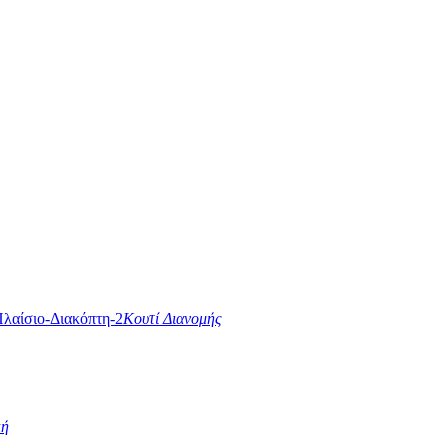
Κουτί Διανομής
κή