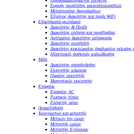
Προγραμματιζόμενος ελεγκτής
Ευφυής προστάτης μικροϋπολογιστών
Μετατροπέας διανυσμάτων
Έξυπνος διακόπτης και πρίζα WiFi
Εξαρτήματα φωτισμού
Διακόπτης & Πρίζα
Διακόπτης ελέγχου και προστασίας
Αυτόματος διακόπτης μεταφοράς
Διακόπτης ροοστάτη
Διακόπτες κυκλώματος σφάλματος γείωσης
Ηλεκτρικές συσκευές καλωδίωσης
Μίζα
Διακόπτης αποσύνδεσης
Εκκινητής κάμερας
Ομαλός εκκινητής
Μαγνητικός εκκινητής
Επαφέας
Επαφέας AC
Ρωσικός τύπος
Ελεγκτής αέρα
Αναμετάδοση
Χρονόμετρο και μετρητής
Μετρών την ώραν
Μετρητής ωρών
Μετρητής Ενέργειας