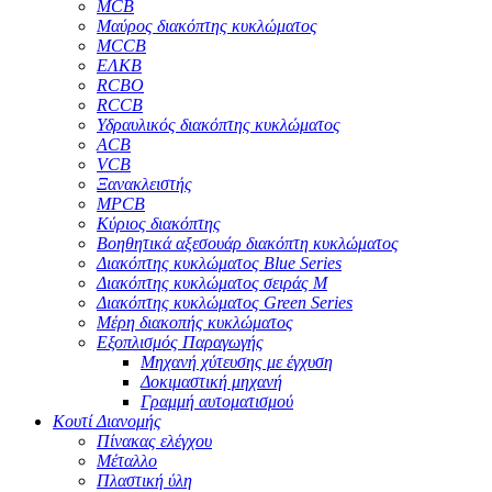
MCB
Μαύρος διακόπτης κυκλώματος
MCCB
ΕΛΚΒ
RCBO
RCCB
Υδραυλικός διακόπτης κυκλώματος
ACB
VCB
Ξανακλειστής
MPCB
Κύριος διακόπτης
Βοηθητικά αξεσουάρ διακόπτη κυκλώματος
Διακόπτης κυκλώματος Blue Series
Διακόπτης κυκλώματος σειράς M
Διακόπτης κυκλώματος Green Series
Μέρη διακοπής κυκλώματος
Εξοπλισμός Παραγωγής
Μηχανή χύτευσης με έγχυση
Δοκιμαστική μηχανή
Γραμμή αυτοματισμού
Κουτί Διανομής
Πίνακας ελέγχου
Μέταλλο
Πλαστική ύλη