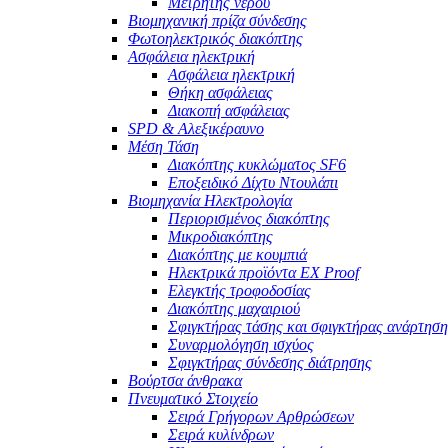
Μετρητής νερού
Βιομηχανική πρίζα σύνδεσης
Φωτοηλεκτρικός διακόπτης
Ασφάλεια ηλεκτρική
Ασφάλεια ηλεκτρική
Θήκη ασφάλειας
Διακοπή ασφάλειας
SPD & Αλεξικέραυνο
Μέση Τάση
Διακόπτης κυκλώματος SF6
Εποξειδικό Δίχτυ Ντουλάπι
Βιομηχανία Ηλεκτρολογία
Περιορισμένος διακόπτης
Μικροδιακόπτης
Διακόπτης με κουμπιά
Ηλεκτρικά προϊόντα EX Proof
Ελεγκτής τροφοδοσίας
Διακόπτης μαχαιριού
Σφιγκτήρας τάσης και σφιγκτήρας ανάρτηση
Συναρμολόγηση ισχύος
Σφιγκτήρας σύνδεσης διάτρησης
Βούρτσα άνθρακα
Πνευματικό Στοιχείο
Σειρά Γρήγορων Αρθρώσεων
Σειρά κυλίνδρων