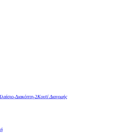
Κουτί Διανομής
κή