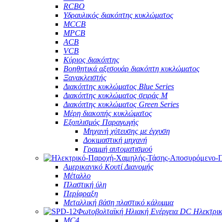
RCBO
Υδραυλικός διακόπτης κυκλώματος
MCCB
MPCB
ACB
VCB
Κύριος διακόπτης
Βοηθητικά αξεσουάρ διακόπτη κυκλώματος
Ξανακλειστής
Διακόπτης κυκλώματος Blue Series
Διακόπτης κυκλώματος σειράς M
Διακόπτης κυκλώματος Green Series
Μέρη διακοπής κυκλώματος
Εξοπλισμός Παραγωγής
Μηχανή χύτευσης με έγχυση
Δοκιμαστική μηχανή
Γραμμή αυτοματισμού
Αμερικανικό Κουτί Διανομής
Μέταλλο
Πλαστική ύλη
Περίφραξη
Μεταλλική βάση πλαστικό κάλυμμα
Φωτοβολταϊκή Ηλιακή Ενέργεια DC Ηλεκτρι
MC4