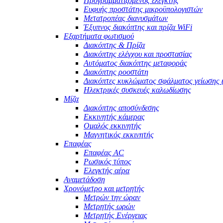
Προγραμματιζόμενος ελεγκτής
Ευφυής προστάτης μικροϋπολογιστών
Μετατροπέας διανυσμάτων
Έξυπνος διακόπτης και πρίζα WiFi
Εξαρτήματα φωτισμού
Διακόπτης & Πρίζα
Διακόπτης ελέγχου και προστασίας
Αυτόματος διακόπτης μεταφοράς
Διακόπτης ροοστάτη
Διακόπτες κυκλώματος σφάλματος γείωσης
Ηλεκτρικές συσκευές καλωδίωσης
Μίζα
Διακόπτης αποσύνδεσης
Εκκινητής κάμερας
Ομαλός εκκινητής
Μαγνητικός εκκινητής
Επαφέας
Επαφέας AC
Ρωσικός τύπος
Ελεγκτής αέρα
Αναμετάδοση
Χρονόμετρο και μετρητής
Μετρών την ώραν
Μετρητής ωρών
Μετρητής Ενέργειας