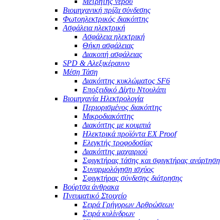
Μετρητής νερού
Βιομηχανική πρίζα σύνδεσης
Φωτοηλεκτρικός διακόπτης
Ασφάλεια ηλεκτρική
Ασφάλεια ηλεκτρική
Θήκη ασφάλειας
Διακοπή ασφάλειας
SPD & Αλεξικέραυνο
Μέση Τάση
Διακόπτης κυκλώματος SF6
Εποξειδικό Δίχτυ Ντουλάπι
Βιομηχανία Ηλεκτρολογία
Περιορισμένος διακόπτης
Μικροδιακόπτης
Διακόπτης με κουμπιά
Ηλεκτρικά προϊόντα EX Proof
Ελεγκτής τροφοδοσίας
Διακόπτης μαχαιριού
Σφιγκτήρας τάσης και σφιγκτήρας ανάρτηση
Συναρμολόγηση ισχύος
Σφιγκτήρας σύνδεσης διάτρησης
Βούρτσα άνθρακα
Πνευματικό Στοιχείο
Σειρά Γρήγορων Αρθρώσεων
Σειρά κυλίνδρων