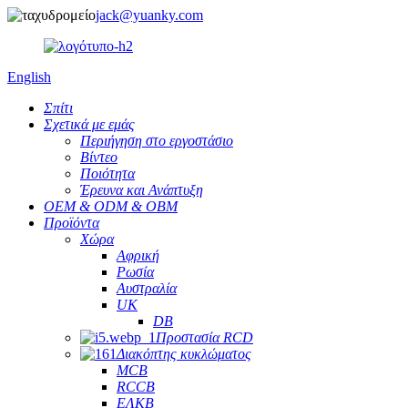
jack@yuanky.com
English
Σπίτι
Σχετικά με εμάς
Περιήγηση στο εργοστάσιο
Βίντεο
Ποιότητα
Έρευνα και Ανάπτυξη
OEM & ODM & OBM
Προϊόντα
Χώρα
Αφρική
Ρωσία
Αυστραλία
UK
DB
Προστασία RCD
Διακόπτης κυκλώματος
MCB
RCCB
ΕΛΚΒ