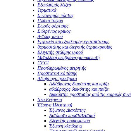
Εξοπλισμός λέιζερ
Τερματικά
Συναγερμός πόρτας
Πλάκα τοίχου
Σωρός φόρτισης
Σιδερένιος κρίκος
Αντλίες κενού
Εργαλείο και εξοπλισμός εγκατάστασης
θερμοστάτης και ελεγκτής θερμοκρασίας
Ελεγκτής στάθμης υγρού
Μεταλλική μεμβράνη για πυκνωτή
GFCI
Προπληρωμένος μετρητής
Προστατευτικό τάσης
Αδιάβροχο ηλεκτρικό
Αδιάβροχος διακόπτης και πρίζα
αδιάβροχος διακόπτης και πρίζα
Διακόπτης προστασίας από τις καιρικές συν
Νέα Ενέργεια
Έξυπνη Ηλεκτρική
Έξυπνος Διακόπτης
Αυτόματο προστατευτικό
Ελεγκτής ραδιοφώνου
Έξυπνη κλειδαριά