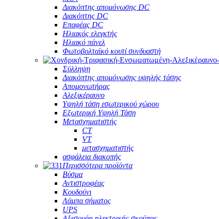
Διακόπτης απομόνωσης DC
Διακόπτης DC
Επαφέας DC
Ηλιακός ελεγκτής
Ηλιακό πάνελ
Φωτοβολταϊκό κουτί συνδυαστή
Σύλληψη
Διακόπτης απομόνωσης υψηλής τάσης
Απομονωτήρας
Αλεξικέραυνο
Υψηλή τάση εσωτερικού χώρου
Εξωτερική Υψηλή Τάση
Μετασχηματιστής
CT
VT
μετασχηματιστής
ασφάλεια διακοπής
Περισσότερα προϊόντα
Βύσμα
Αντιστροφέας
Κουδούνι
Λάμπα σήματος
UPS
Αξεσουάρ ηλεκτρικής σκούπας