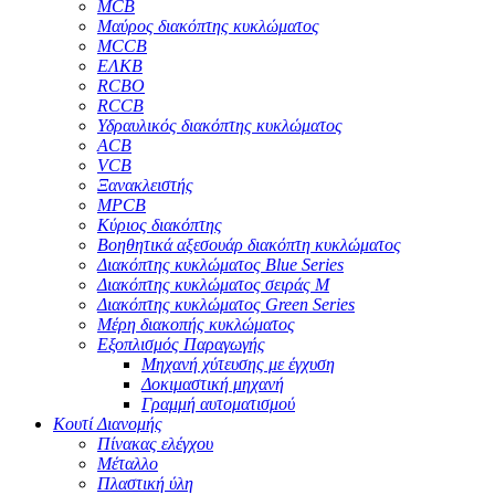
MCB
Μαύρος διακόπτης κυκλώματος
MCCB
ΕΛΚΒ
RCBO
RCCB
Υδραυλικός διακόπτης κυκλώματος
ACB
VCB
Ξανακλειστής
MPCB
Κύριος διακόπτης
Βοηθητικά αξεσουάρ διακόπτη κυκλώματος
Διακόπτης κυκλώματος Blue Series
Διακόπτης κυκλώματος σειράς M
Διακόπτης κυκλώματος Green Series
Μέρη διακοπής κυκλώματος
Εξοπλισμός Παραγωγής
Μηχανή χύτευσης με έγχυση
Δοκιμαστική μηχανή
Γραμμή αυτοματισμού
Κουτί Διανομής
Πίνακας ελέγχου
Μέταλλο
Πλαστική ύλη