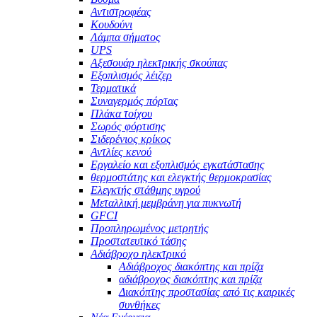
Αντιστροφέας
Κουδούνι
Λάμπα σήματος
UPS
Αξεσουάρ ηλεκτρικής σκούπας
Εξοπλισμός λέιζερ
Τερματικά
Συναγερμός πόρτας
Πλάκα τοίχου
Σωρός φόρτισης
Σιδερένιος κρίκος
Αντλίες κενού
Εργαλείο και εξοπλισμός εγκατάστασης
θερμοστάτης και ελεγκτής θερμοκρασίας
Ελεγκτής στάθμης υγρού
Μεταλλική μεμβράνη για πυκνωτή
GFCI
Προπληρωμένος μετρητής
Προστατευτικό τάσης
Αδιάβροχο ηλεκτρικό
Αδιάβροχος διακόπτης και πρίζα
αδιάβροχος διακόπτης και πρίζα
Διακόπτης προστασίας από τις καιρικές
συνθήκες