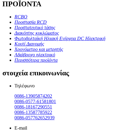
ΠΡΟΪΟΝΤΑ
RCBO
Προστασία RCD
Προστατευτικό τάσης
Διακόπτης κυκλώματος
Φωτοβολταϊκή Ηλιακή Ενέργεια DC Ηλεκτρική
Κουτί Διανομής
Χρονόμετρο και μετρητής
Αδιάβροχο ηλεκτρικό
Περισσότερα προϊόντα
στοιχεία επικοινωνίας
Τηλέφωνο
0086-13905874202
0086-0577-61581801
0086-18167290551
0086-13587785922
0086-057762652939
E-mail