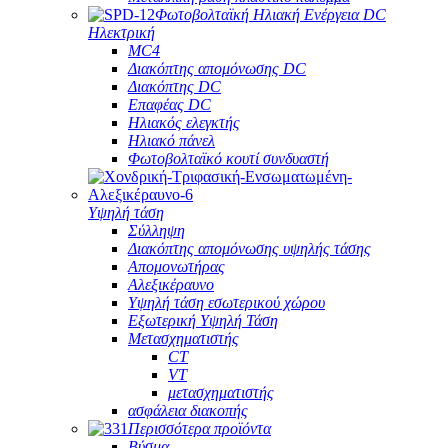
Φωτοβολταϊκή Ηλιακή Ενέργεια DC
Ηλεκτρική
MC4
Διακόπτης απομόνωσης DC
Διακόπτης DC
Επαφέας DC
Ηλιακός ελεγκτής
Ηλιακό πάνελ
Φωτοβολταϊκό κουτί συνδυαστή
Υψηλή τάση
Σύλληψη
Διακόπτης απομόνωσης υψηλής τάσης
Απομονωτήρας
Αλεξικέραυνο
Υψηλή τάση εσωτερικού χώρου
Εξωτερική Υψηλή Τάση
Μετασχηματιστής
CT
VT
μετασχηματιστής
ασφάλεια διακοπής
Περισσότερα προϊόντα
Βύσμα