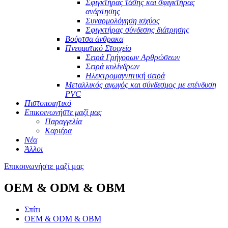
Σφιγκτήρας τάσης και σφιγκτήρας
ανάρτησης
Συναρμολόγηση ισχύος
Σφιγκτήρας σύνδεσης διάτρησης
Βούρτσα άνθρακα
Πνευματικό Στοιχείο
Σειρά Γρήγορων Αρθρώσεων
Σειρά κυλίνδρων
Ηλεκτρομαγνητική σειρά
Μεταλλικός αγωγός και σύνδεσμος με επένδυση
PVC
Πιστοποιητικό
Επικοινωνήστε μαζί μας
Παραγγελία
Καριέρα
Νέα
Άλλοι
Επικοινωνήστε μαζί μας
OEM & ODM & OBM
Σπίτι
OEM & ODM & OBM