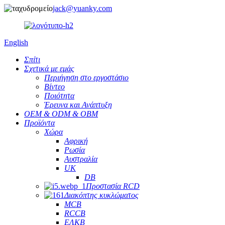
jack@yuanky.com
English
Σπίτι
Σχετικά με εμάς
Περιήγηση στο εργοστάσιο
Βίντεο
Ποιότητα
Έρευνα και Ανάπτυξη
OEM & ODM & OBM
Προϊόντα
Χώρα
Αφρική
Ρωσία
Αυστραλία
UK
DB
Προστασία RCD
Διακόπτης κυκλώματος
MCB
RCCB
ΕΛΚΒ