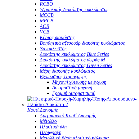
RCBO
Υδραυλικός διακόπτης κυκλώματος
MCCB
MPCB
ACB
VCB
Κύριος διακόπτης
Βοηθητικά αξεσουάρ διακόπτη κυκλώματος
Ξανακλειστής
Διακόπτης κυκλώματος Blue Series
Διακόπτης κυκλώματος σειράς M
Διακόπτης κυκλώματος Green Series
Μέρη διακοπής κυκλώματος
Εξοπλισμός Παραγωγής
Μηχανή χύτευσης με έγχυση
Δοκιμαστική μηχανή
Γραμμή αυτοματισμού
Κουτί Διανομής
Αμερικανικό Κουτί Διανομής
Μέταλλο
Πλαστική ύλη
Περίφραξη
Μεταλλική βάση πλαστικό κάλυμμα