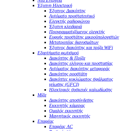
Νέα Ενέργεια
Έξυπνη Ηλεκτρική
Έξυπνος Διακόπτης
Αυτόματο προστατευτικό
Ελεγκτής ραδιοφώνου
Έξυπνη κλειδαριά
Προγραμματιζόμενος ελεγκτής
Ευφυής προστάτης μικροϋπολογιστών
Μετατροπέας διανυσμάτων
Έξυπνος διακόπτης και πρίζα WiFi
Εξαρτήματα φωτισμού
Διακόπτης & Πρίζα
Διακόπτης ελέγχου και προστασίας
Αυτόματος διακόπτης μεταφοράς
Διακόπτης ροοστάτη
Διακόπτες κυκλώματος σφάλματος
γείωσης (GFCI)
Ηλεκτρικές συσκευές καλωδίωσης
Μίζα
Διακόπτης αποσύνδεσης
Εκκινητής κάμερας
Ομαλός εκκινητής
Μαγνητικός εκκινητής
Επαφέας
Επαφέας AC