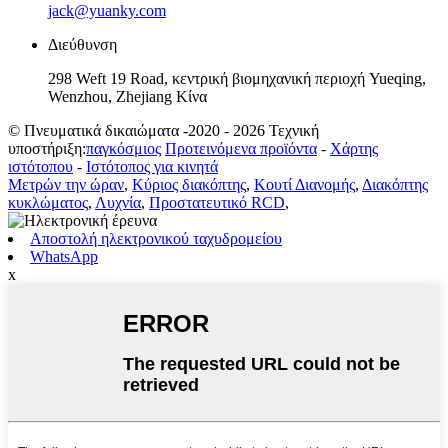
jack@yuanky.com
Διεύθυνση
298 Weft 19 Road, κεντρική βιομηχανική περιοχή Yueqing,
Wenzhou, Zhejiang Κίνα
© Πνευματικά δικαιώματα -2020 - 2026 Τεχνική
υποστήριξη:
παγκόσμιος
Προτεινόμενα προϊόντα
-
Χάρτης
ιστότοπου
-
Ιστότοπος για κινητά
Μετρών την ώραν
,
Κύριος διακόπτης
,
Κουτί Διανομής
,
Διακόπτης
κυκλώματος
,
Λυχνία
,
Προστατευτικό RCD
,
Αποστολή ηλεκτρονικού ταχυδρομείου
WhatsApp
x