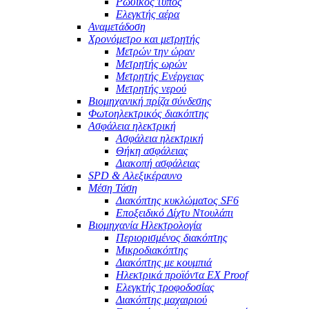
Ρωσικός τύπος
Ελεγκτής αέρα
Αναμετάδοση
Χρονόμετρο και μετρητής
Μετρών την ώραν
Μετρητής ωρών
Μετρητής Ενέργειας
Μετρητής νερού
Βιομηχανική πρίζα σύνδεσης
Φωτοηλεκτρικός διακόπτης
Ασφάλεια ηλεκτρική
Ασφάλεια ηλεκτρική
Θήκη ασφάλειας
Διακοπή ασφάλειας
SPD & Αλεξικέραυνο
Μέση Τάση
Διακόπτης κυκλώματος SF6
Εποξειδικό Δίχτυ Ντουλάπι
Βιομηχανία Ηλεκτρολογία
Περιορισμένος διακόπτης
Μικροδιακόπτης
Διακόπτης με κουμπιά
Ηλεκτρικά προϊόντα EX Proof
Ελεγκτής τροφοδοσίας
Διακόπτης μαχαιριού