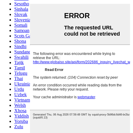
Sesotho
Sinhala
Slovak
Slovenian
Somali
Samoan
Scots Gaelic
Shona
Sindhi
Sundanese
Swahili
Tajik
Tamil
Telugu
Thai
Ukrainian
Urdu
Uzbek
Vietnamese
Welsh
Xhosa
Yiddish
Yoruba
Zulu