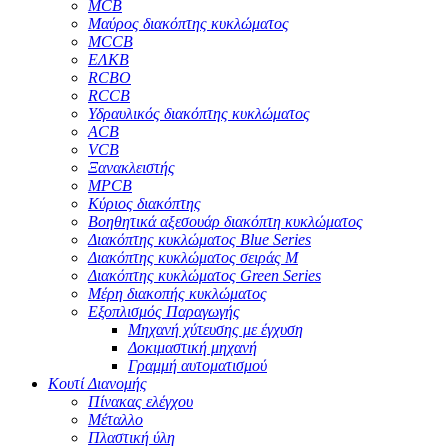
MCB
Μαύρος διακόπτης κυκλώματος
MCCB
ΕΛΚΒ
RCBO
RCCB
Υδραυλικός διακόπτης κυκλώματος
ACB
VCB
Ξανακλειστής
MPCB
Κύριος διακόπτης
Βοηθητικά αξεσουάρ διακόπτη κυκλώματος
Διακόπτης κυκλώματος Blue Series
Διακόπτης κυκλώματος σειράς M
Διακόπτης κυκλώματος Green Series
Μέρη διακοπής κυκλώματος
Εξοπλισμός Παραγωγής
Μηχανή χύτευσης με έγχυση
Δοκιμαστική μηχανή
Γραμμή αυτοματισμού
Κουτί Διανομής
Πίνακας ελέγχου
Μέταλλο
Πλαστική ύλη