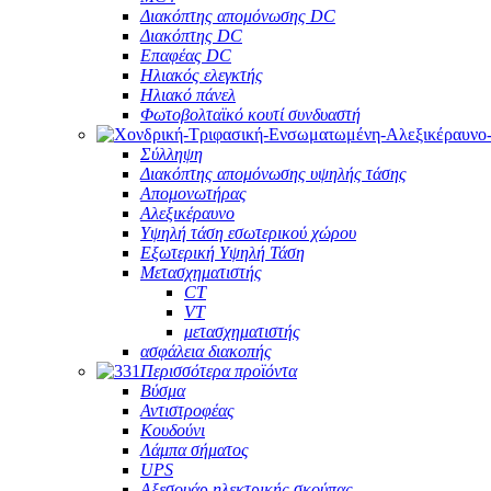
Διακόπτης απομόνωσης DC
Διακόπτης DC
Επαφέας DC
Ηλιακός ελεγκτής
Ηλιακό πάνελ
Φωτοβολταϊκό κουτί συνδυαστή
Σύλληψη
Διακόπτης απομόνωσης υψηλής τάσης
Απομονωτήρας
Αλεξικέραυνο
Υψηλή τάση εσωτερικού χώρου
Εξωτερική Υψηλή Τάση
Μετασχηματιστής
CT
VT
μετασχηματιστής
ασφάλεια διακοπής
Περισσότερα προϊόντα
Βύσμα
Αντιστροφέας
Κουδούνι
Λάμπα σήματος
UPS
Αξεσουάρ ηλεκτρικής σκούπας