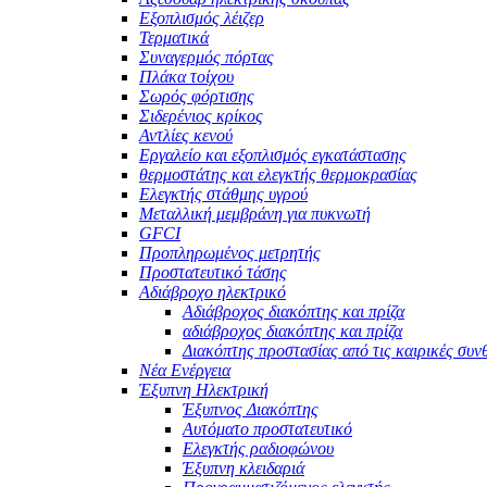
Εξοπλισμός λέιζερ
Τερματικά
Συναγερμός πόρτας
Πλάκα τοίχου
Σωρός φόρτισης
Σιδερένιος κρίκος
Αντλίες κενού
Εργαλείο και εξοπλισμός εγκατάστασης
θερμοστάτης και ελεγκτής θερμοκρασίας
Ελεγκτής στάθμης υγρού
Μεταλλική μεμβράνη για πυκνωτή
GFCI
Προπληρωμένος μετρητής
Προστατευτικό τάσης
Αδιάβροχο ηλεκτρικό
Αδιάβροχος διακόπτης και πρίζα
αδιάβροχος διακόπτης και πρίζα
Διακόπτης προστασίας από τις καιρικές συν
Νέα Ενέργεια
Έξυπνη Ηλεκτρική
Έξυπνος Διακόπτης
Αυτόματο προστατευτικό
Ελεγκτής ραδιοφώνου
Έξυπνη κλειδαριά