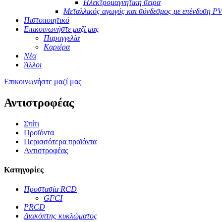
Ηλεκτρομαγνητική σειρά
Μεταλλικός αγωγός και σύνδεσμος με επένδυση P
Πιστοποιητικό
Επικοινωνήστε μαζί μας
Παραγγελία
Καριέρα
Νέα
Άλλοι
Επικοινωνήστε μαζί μας
Αντιστροφέας
Σπίτι
Προϊόντα
Περισσότερα προϊόντα
Αντιστροφέας
Κατηγορίες
Προστασία RCD
GFCI
PRCD
Διακόπτης κυκλώματος