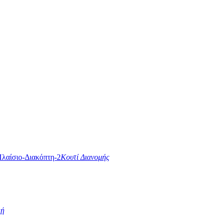
Κουτί Διανομής
κή