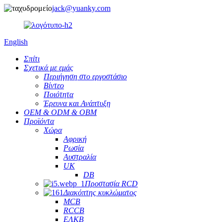
jack@yuanky.com
English
Σπίτι
Σχετικά με εμάς
Περιήγηση στο εργοστάσιο
Βίντεο
Ποιότητα
Έρευνα και Ανάπτυξη
OEM & ODM & OBM
Προϊόντα
Χώρα
Αφρική
Ρωσία
Αυστραλία
UK
DB
Προστασία RCD
Διακόπτης κυκλώματος
MCB
RCCB
ΕΛΚΒ