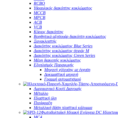
RCBO
Υδραυλικός διακόπτης κυκλώματος
MCCB
MPCB
ACB
VCB
Κύριος διακόπτης
Βοηθητικά αξεσουάρ διακόπτη κυκλώματος
Ξανακλειστής
Διακόπτης κυκλώματος Blue Series
Διακόπτης κυκλώματος σειράς M
Διακόπτης κυκλώματος Green Series
Μέρη διακοπής κυκλώματος
Εξοπλισμός Παραγωγής
Μηχανή χύτευσης με έγχυση
Δοκιμαστική μηχανή
Γραμμή αυτοματισμού
Αμερικανικό Κουτί Διανομής
Μέταλλο
Πλαστική ύλη
Περίφραξη
Μεταλλική βάση πλαστικό κάλυμμα
Φωτοβολταϊκή Ηλιακή Ενέργεια DC Ηλεκτρι
MC4