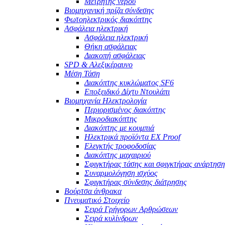
Μετρητής νερού
Βιομηχανική πρίζα σύνδεσης
Φωτοηλεκτρικός διακόπτης
Ασφάλεια ηλεκτρική
Ασφάλεια ηλεκτρική
Θήκη ασφάλειας
Διακοπή ασφάλειας
SPD & Αλεξικέραυνο
Μέση Τάση
Διακόπτης κυκλώματος SF6
Εποξειδικό Δίχτυ Ντουλάπι
Βιομηχανία Ηλεκτρολογία
Περιορισμένος διακόπτης
Μικροδιακόπτης
Διακόπτης με κουμπιά
Ηλεκτρικά προϊόντα EX Proof
Ελεγκτής τροφοδοσίας
Διακόπτης μαχαιριού
Σφιγκτήρας τάσης και σφιγκτήρας ανάρτηση
Συναρμολόγηση ισχύος
Σφιγκτήρας σύνδεσης διάτρησης
Βούρτσα άνθρακα
Πνευματικό Στοιχείο
Σειρά Γρήγορων Αρθρώσεων
Σειρά κυλίνδρων