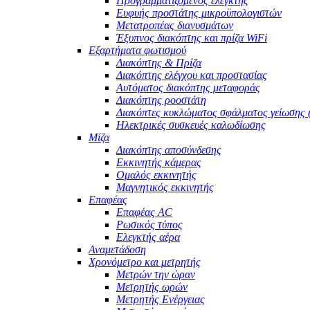
Προγραμματιζόμενος ελεγκτής
Ευφυής προστάτης μικροϋπολογιστών
Μετατροπέας διανυσμάτων
Έξυπνος διακόπτης και πρίζα WiFi
Εξαρτήματα φωτισμού
Διακόπτης & Πρίζα
Διακόπτης ελέγχου και προστασίας
Αυτόματος διακόπτης μεταφοράς
Διακόπτης ροοστάτη
Διακόπτες κυκλώματος σφάλματος γείωσης
Ηλεκτρικές συσκευές καλωδίωσης
Μίζα
Διακόπτης αποσύνδεσης
Εκκινητής κάμερας
Ομαλός εκκινητής
Μαγνητικός εκκινητής
Επαφέας
Επαφέας AC
Ρωσικός τύπος
Ελεγκτής αέρα
Αναμετάδοση
Χρονόμετρο και μετρητής
Μετρών την ώραν
Μετρητής ωρών
Μετρητής Ενέργειας