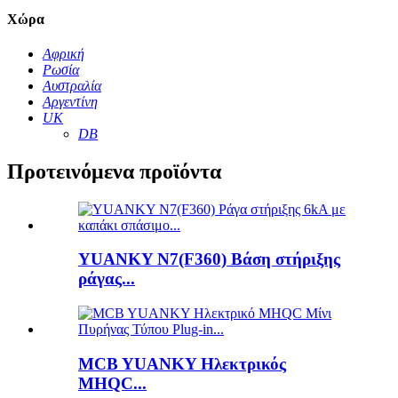
Χώρα
Αφρική
Ρωσία
Αυστραλία
Αργεντίνη
UK
DB
Προτεινόμενα προϊόντα
YUANKY N7(F360) Βάση στήριξης
ράγας...
MCB YUANKY Ηλεκτρικός
MHQC...