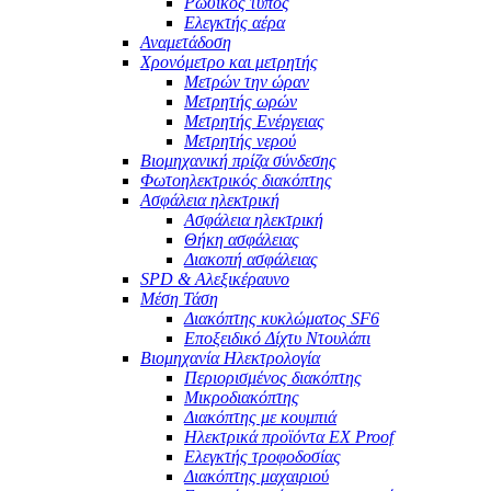
Ρωσικός τύπος
Ελεγκτής αέρα
Αναμετάδοση
Χρονόμετρο και μετρητής
Μετρών την ώραν
Μετρητής ωρών
Μετρητής Ενέργειας
Μετρητής νερού
Βιομηχανική πρίζα σύνδεσης
Φωτοηλεκτρικός διακόπτης
Ασφάλεια ηλεκτρική
Ασφάλεια ηλεκτρική
Θήκη ασφάλειας
Διακοπή ασφάλειας
SPD & Αλεξικέραυνο
Μέση Τάση
Διακόπτης κυκλώματος SF6
Εποξειδικό Δίχτυ Ντουλάπι
Βιομηχανία Ηλεκτρολογία
Περιορισμένος διακόπτης
Μικροδιακόπτης
Διακόπτης με κουμπιά
Ηλεκτρικά προϊόντα EX Proof
Ελεγκτής τροφοδοσίας
Διακόπτης μαχαιριού