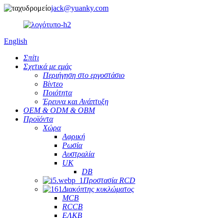
jack@yuanky.com
English
Σπίτι
Σχετικά με εμάς
Περιήγηση στο εργοστάσιο
Βίντεο
Ποιότητα
Έρευνα και Ανάπτυξη
OEM & ODM & OBM
Προϊόντα
Χώρα
Αφρική
Ρωσία
Αυστραλία
UK
DB
Προστασία RCD
Διακόπτης κυκλώματος
MCB
RCCB
ΕΛΚΒ