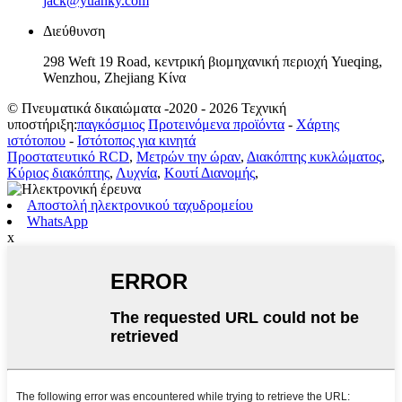
jack@yuanky.com
Διεύθυνση
298 Weft 19 Road, κεντρική βιομηχανική περιοχή Yueqing,
Wenzhou, Zhejiang Κίνα
© Πνευματικά δικαιώματα -2020 - 2026 Τεχνική
υποστήριξη:
παγκόσμιος
Προτεινόμενα προϊόντα
-
Χάρτης
ιστότοπου
-
Ιστότοπος για κινητά
Προστατευτικό RCD
,
Μετρών την ώραν
,
Διακόπτης κυκλώματος
,
Κύριος διακόπτης
,
Λυχνία
,
Κουτί Διανομής
,
Αποστολή ηλεκτρονικού ταχυδρομείου
WhatsApp
x