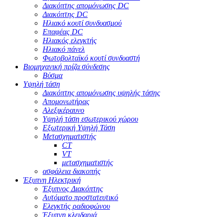
Διακόπτης απομόνωσης DC
Διακόπτης DC
Ηλιακό κουτί συνδυασμού
Επαφέας DC
Ηλιακός ελεγκτής
Ηλιακό πάνελ
Φωτοβολταϊκό κουτί συνδυαστή
Βιομηχανική πρίζα σύνδεσης
Βύσμα
Υψηλή τάση
Διακόπτης απομόνωσης υψηλής τάσης
Απομονωτήρας
Αλεξικέραυνο
Υψηλή τάση εσωτερικού χώρου
Εξωτερική Υψηλή Τάση
Μετασχηματιστής
CT
VT
μετασχηματιστής
ασφάλεια διακοπής
Έξυπνη Ηλεκτρική
Έξυπνος Διακόπτης
Αυτόματο προστατευτικό
Ελεγκτής ραδιοφώνου
Έξυπνη κλειδαριά