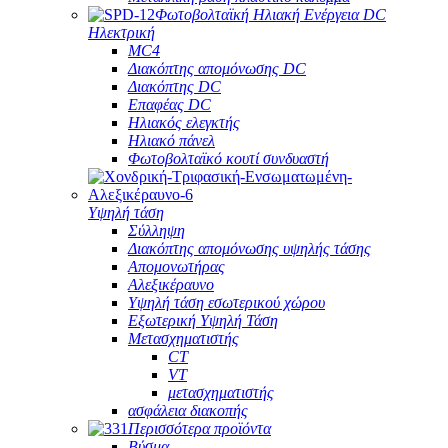
Φωτοβολταϊκή Ηλιακή Ενέργεια DC
Ηλεκτρική
MC4
Διακόπτης απομόνωσης DC
Διακόπτης DC
Επαφέας DC
Ηλιακός ελεγκτής
Ηλιακό πάνελ
Φωτοβολταϊκό κουτί συνδυαστή
Υψηλή τάση
Σύλληψη
Διακόπτης απομόνωσης υψηλής τάσης
Απομονωτήρας
Αλεξικέραυνο
Υψηλή τάση εσωτερικού χώρου
Εξωτερική Υψηλή Τάση
Μετασχηματιστής
CT
VT
μετασχηματιστής
ασφάλεια διακοπής
Περισσότερα προϊόντα
Βύσμα