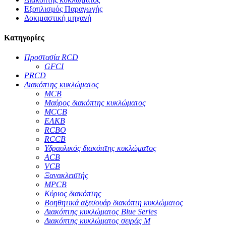
Εξοπλισμός Παραγωγής
Δοκιμαστική μηχανή
Κατηγορίες
Προστασία RCD
GFCI
PRCD
Διακόπτης κυκλώματος
MCB
Μαύρος διακόπτης κυκλώματος
MCCB
ΕΛΚΒ
RCBO
RCCB
Υδραυλικός διακόπτης κυκλώματος
ACB
VCB
Ξανακλειστής
MPCB
Κύριος διακόπτης
Βοηθητικά αξεσουάρ διακόπτη κυκλώματος
Διακόπτης κυκλώματος Blue Series
Διακόπτης κυκλώματος σειράς M