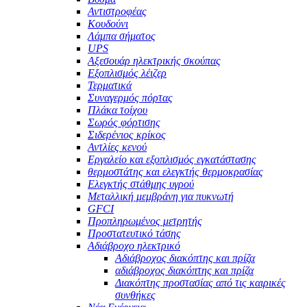
Αντιστροφέας
Κουδούνι
Λάμπα σήματος
UPS
Αξεσουάρ ηλεκτρικής σκούπας
Εξοπλισμός λέιζερ
Τερματικά
Συναγερμός πόρτας
Πλάκα τοίχου
Σωρός φόρτισης
Σιδερένιος κρίκος
Αντλίες κενού
Εργαλείο και εξοπλισμός εγκατάστασης
θερμοστάτης και ελεγκτής θερμοκρασίας
Ελεγκτής στάθμης υγρού
Μεταλλική μεμβράνη για πυκνωτή
GFCI
Προπληρωμένος μετρητής
Προστατευτικό τάσης
Αδιάβροχο ηλεκτρικό
Αδιάβροχος διακόπτης και πρίζα
αδιάβροχος διακόπτης και πρίζα
Διακόπτης προστασίας από τις καιρικές
συνθήκες