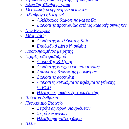
Ελεγκτής στάθμης υγρού
Μεταλλική μεμβράνη για πυκνωτή
Αδιάβροχο ηλεκτρικό
Αδιάβροχος διακόπτης και πρίζα
Διακόπτης προστασίας από τις καιρικές συνθήκες
Νέα Ενέργεια
Μέση Τάση
Διακόπτης κυκλώματος SF6
Εποξειδικό Δίχτυ Ντουλάπι
Προπληρωμένος μετρητής
Εξαρτήματα φωτισμού
Διακόπτης & Πρίζα
Διακόπτης ελέγχου και προστασίας
Αυτόματος διακόπτης μεταφοράς
Διακόπτης ροοστάτη
Διακόπτες κυκλώματος σφάλματος γείωσης
(GFCI)
Ηλεκτρικές συσκευές καλωδίωσης
Βούρτσα άνθρακα
Πνευματικό Στοιχείο
Σειρά Γρήγορων Αρθρώσεων
Σειρά κυλίνδρων
Ηλεκτρομαγνητική σειρά
Άλλοι