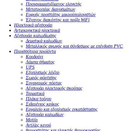
Προγραμματιζόμενος ελεγκτής
Μετατροπέας διανυσμάτων
Ευφυής προστάτης μικροϋπολογιστών
Έξυπνος διακόπτης και πρίζα WiFi
Ηλεκτρικά αξεσουάρ
Αντιεκρηκτικά ηλεκτρικά
Αξεσουάρ καλωδίωσης
Δεματικά καλωδίων
Μεταλλικός αγωγός και σύνδεσμος με επένδυση PVC
Περισσότερα προϊόντα
Κουδούνι
Λάμπα σήματος
UPS
Εξοπλισμός λέιζερ
Σωρός φόρτισης
Συναγερμός πόρτας
Αξεσουάρ ηλεκτρικής σκούπας
Τερματικά
Πλάκα τοίχου
Σιδερένιος κρίκος
Εργαλείο και εξοπλισμός εγκατάστασης
Αξεσουάρ καλωδίων
Μοτέρ
Αντλίες κενού
θερμοστάτης και ελεγκτής θερμοκρασίας