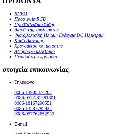
ΠΡΟΪΟΝΤΑ
RCBO
Προστασία RCD
Προστατευτικό τάσης
Διακόπτης κυκλώματος
Φωτοβολταϊκή Ηλιακή Ενέργεια DC Ηλεκτρική
Κουτί Διανομής
Χρονόμετρο και μετρητής
Αδιάβροχο ηλεκτρικό
Περισσότερα προϊόντα
στοιχεία επικοινωνίας
Τηλέφωνο
0086-13905874202
0086-0577-61581801
0086-18167290551
0086-13587785922
0086-057762652939
E-mail