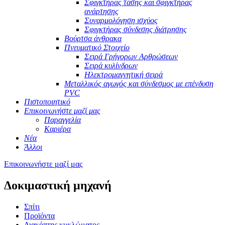
Σφιγκτήρας τάσης και σφιγκτήρας
ανάρτησης
Συναρμολόγηση ισχύος
Σφιγκτήρας σύνδεσης διάτρησης
Βούρτσα άνθρακα
Πνευματικό Στοιχείο
Σειρά Γρήγορων Αρθρώσεων
Σειρά κυλίνδρων
Ηλεκτρομαγνητική σειρά
Μεταλλικός αγωγός και σύνδεσμος με επένδυση
PVC
Πιστοποιητικό
Επικοινωνήστε μαζί μας
Παραγγελία
Καριέρα
Νέα
Άλλοι
Επικοινωνήστε μαζί μας
Δοκιμαστική μηχανή
Σπίτι
Προϊόντα
Διακόπτης κυκλώματος