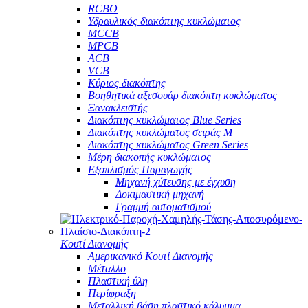
RCBO
Υδραυλικός διακόπτης κυκλώματος
MCCB
MPCB
ACB
VCB
Κύριος διακόπτης
Βοηθητικά αξεσουάρ διακόπτη κυκλώματος
Ξανακλειστής
Διακόπτης κυκλώματος Blue Series
Διακόπτης κυκλώματος σειράς M
Διακόπτης κυκλώματος Green Series
Μέρη διακοπής κυκλώματος
Εξοπλισμός Παραγωγής
Μηχανή χύτευσης με έγχυση
Δοκιμαστική μηχανή
Γραμμή αυτοματισμού
Κουτί Διανομής
Αμερικανικό Κουτί Διανομής
Μέταλλο
Πλαστική ύλη
Περίφραξη
Μεταλλική βάση πλαστικό κάλυμμα