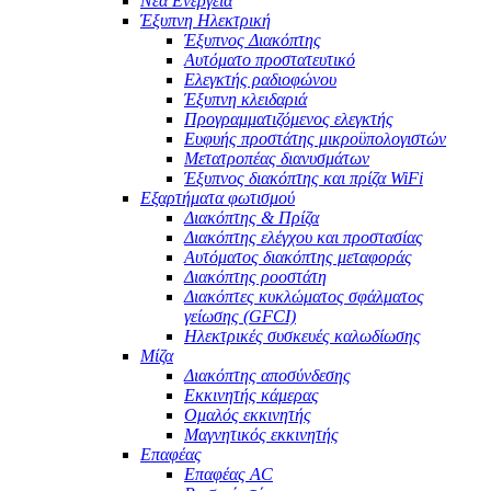
Νέα Ενέργεια
Έξυπνη Ηλεκτρική
Έξυπνος Διακόπτης
Αυτόματο προστατευτικό
Ελεγκτής ραδιοφώνου
Έξυπνη κλειδαριά
Προγραμματιζόμενος ελεγκτής
Ευφυής προστάτης μικροϋπολογιστών
Μετατροπέας διανυσμάτων
Έξυπνος διακόπτης και πρίζα WiFi
Εξαρτήματα φωτισμού
Διακόπτης & Πρίζα
Διακόπτης ελέγχου και προστασίας
Αυτόματος διακόπτης μεταφοράς
Διακόπτης ροοστάτη
Διακόπτες κυκλώματος σφάλματος
γείωσης (GFCI)
Ηλεκτρικές συσκευές καλωδίωσης
Μίζα
Διακόπτης αποσύνδεσης
Εκκινητής κάμερας
Ομαλός εκκινητής
Μαγνητικός εκκινητής
Επαφέας
Επαφέας AC