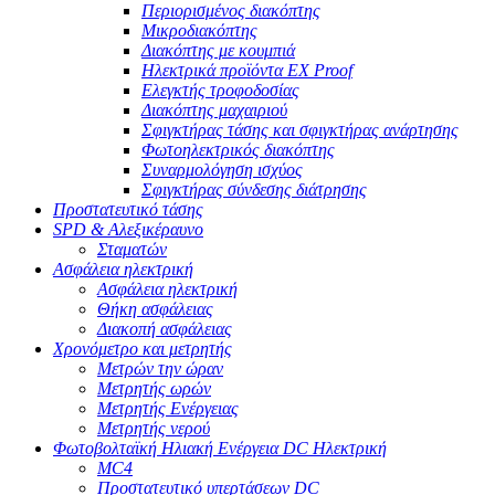
Περιορισμένος διακόπτης
Μικροδιακόπτης
Διακόπτης με κουμπιά
Ηλεκτρικά προϊόντα EX Proof
Ελεγκτής τροφοδοσίας
Διακόπτης μαχαιριού
Σφιγκτήρας τάσης και σφιγκτήρας ανάρτησης
Φωτοηλεκτρικός διακόπτης
Συναρμολόγηση ισχύος
Σφιγκτήρας σύνδεσης διάτρησης
Προστατευτικό τάσης
SPD & Αλεξικέραυνο
Σταματών
Ασφάλεια ηλεκτρική
Ασφάλεια ηλεκτρική
Θήκη ασφάλειας
Διακοπή ασφάλειας
Χρονόμετρο και μετρητής
Μετρών την ώραν
Μετρητής ωρών
Μετρητής Ενέργειας
Μετρητής νερού
Φωτοβολταϊκή Ηλιακή Ενέργεια DC Ηλεκτρική
MC4
Προστατευτικό υπερτάσεων DC