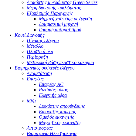
Διακόπτης κυκλώματος Green Series
Μέρη διακοπής κυκλώματος
Εξοπλισμός Παραγωγής
Μηχανή χύτευσης με έγχυση
Δοκιμαστική μηχανή
Γραμμή αυτοματισμού
Κουτί Διανομής
Πίνακας ελέγχου
Μέταλλο
Πλαστική ύλη
Περίφραξη
Μεταλλική βάση πλαστικό κάλυμμα
Βιομηχανικές συσκευές ελέγχου
Αναμετάδοση
Επαφέας
Επαφέας AC
Ρωσικός τύπος
Ελεγκτής αέρα
Μίζα
Διακόπτης αποσύνδεσης
Εκκινητής κάμερας
Ομαλός εκκινητής
Μαγνητικός εκκινητής
Αντιστροφέας
Βιομηχανία Ηλεκτρολογία