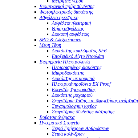
Μετρητής νερού
Βιομηχανική πρίζα σύνδεσης
Φωτοηλεκτρικός διακόπτης
Ασφάλεια ηλεκτρική
Ασφάλεια ηλεκτρική
Θήκη ασφάλειας
Διακοπή ασφάλειας
SPD & Αλεξικέραυνο
Μέση Τάση
Διακόπτης κυκλώματος SF6
Εποξειδικό Δίχτυ Ντουλάπι
Βιομηχανία Ηλεκτρολογία
Περιορισμένος διακόπτης
Μικροδιακόπτης
Διακόπτης με κουμπιά
Ηλεκτρικά προϊόντα EX Proof
Ελεγκτής τροφοδοσίας
Διακόπτης μαχαιριού
Σφιγκτήρας τάσης και σφιγκτήρας ανάρτηση
Συναρμολόγηση ισχύος
Σφιγκτήρας σύνδεσης διάτρησης
Βούρτσα άνθρακα
Πνευματικό Στοιχείο
Σειρά Γρήγορων Αρθρώσεων
Σειρά κυλίνδρων