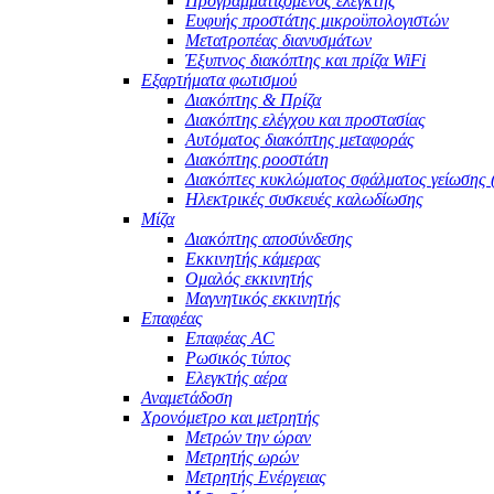
Προγραμματιζόμενος ελεγκτής
Ευφυής προστάτης μικροϋπολογιστών
Μετατροπέας διανυσμάτων
Έξυπνος διακόπτης και πρίζα WiFi
Εξαρτήματα φωτισμού
Διακόπτης & Πρίζα
Διακόπτης ελέγχου και προστασίας
Αυτόματος διακόπτης μεταφοράς
Διακόπτης ροοστάτη
Διακόπτες κυκλώματος σφάλματος γείωσης
Ηλεκτρικές συσκευές καλωδίωσης
Μίζα
Διακόπτης αποσύνδεσης
Εκκινητής κάμερας
Ομαλός εκκινητής
Μαγνητικός εκκινητής
Επαφέας
Επαφέας AC
Ρωσικός τύπος
Ελεγκτής αέρα
Αναμετάδοση
Χρονόμετρο και μετρητής
Μετρών την ώραν
Μετρητής ωρών
Μετρητής Ενέργειας