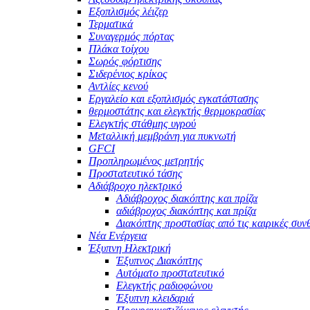
Εξοπλισμός λέιζερ
Τερματικά
Συναγερμός πόρτας
Πλάκα τοίχου
Σωρός φόρτισης
Σιδερένιος κρίκος
Αντλίες κενού
Εργαλείο και εξοπλισμός εγκατάστασης
θερμοστάτης και ελεγκτής θερμοκρασίας
Ελεγκτής στάθμης υγρού
Μεταλλική μεμβράνη για πυκνωτή
GFCI
Προπληρωμένος μετρητής
Προστατευτικό τάσης
Αδιάβροχο ηλεκτρικό
Αδιάβροχος διακόπτης και πρίζα
αδιάβροχος διακόπτης και πρίζα
Διακόπτης προστασίας από τις καιρικές συν
Νέα Ενέργεια
Έξυπνη Ηλεκτρική
Έξυπνος Διακόπτης
Αυτόματο προστατευτικό
Ελεγκτής ραδιοφώνου
Έξυπνη κλειδαριά