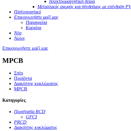
Ηλεκτρομαγνητική σειρά
Μεταλλικός αγωγός και σύνδεσμος με επένδυση P
Πιστοποιητικό
Επικοινωνήστε μαζί μας
Παραγγελία
Καριέρα
Νέα
Άλλοι
Επικοινωνήστε μαζί μας
MPCB
Σπίτι
Προϊόντα
Διακόπτης κυκλώματος
MPCB
Κατηγορίες
Προστασία RCD
GFCI
PRCD
Διακόπτης κυκλώματος