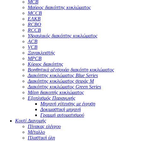
MCB
Μαύρος διακόπτης κυκλώματος
MCCB
ΕΛΚΒ
RCBO
RCCB
Υδραυλικός διακόπτης κυκλώματος
ACB
VCB
Ξανακλειστής
MPCB
Κύριος διακόπτης
Βοηθητικά αξεσουάρ διακόπτη κυκλώματος
Διακόπτης κυκλώματος Blue Series
Διακόπτης κυκλώματος σειράς M
Διακόπτης κυκλώματος Green Series
Μέρη διακοπής κυκλώματος
Εξοπλισμός Παραγωγής
Μηχανή χύτευσης με έγχυση
Δοκιμαστική μηχανή
Γραμμή αυτοματισμού
Κουτί Διανομής
Πίνακας ελέγχου
Μέταλλο
Πλαστική ύλη