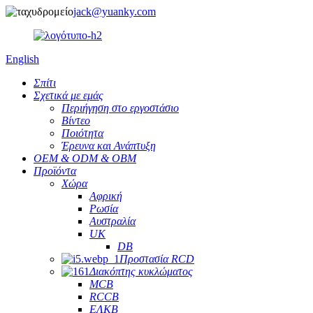
jack@yuanky.com
English
Σπίτι
Σχετικά με εμάς
Περιήγηση στο εργοστάσιο
Βίντεο
Ποιότητα
Έρευνα και Ανάπτυξη
OEM & ODM & OBM
Προϊόντα
Χώρα
Αφρική
Ρωσία
Αυστραλία
UK
DB
Προστασία RCD
Διακόπτης κυκλώματος
MCB
RCCB
ΕΛΚΒ