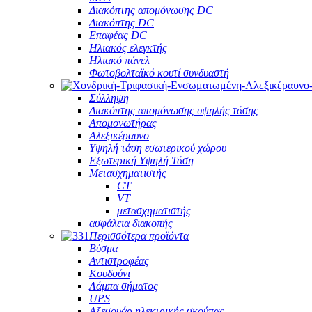
Διακόπτης απομόνωσης DC
Διακόπτης DC
Επαφέας DC
Ηλιακός ελεγκτής
Ηλιακό πάνελ
Φωτοβολταϊκό κουτί συνδυαστή
Σύλληψη
Διακόπτης απομόνωσης υψηλής τάσης
Απομονωτήρας
Αλεξικέραυνο
Υψηλή τάση εσωτερικού χώρου
Εξωτερική Υψηλή Τάση
Μετασχηματιστής
CT
VT
μετασχηματιστής
ασφάλεια διακοπής
Περισσότερα προϊόντα
Βύσμα
Αντιστροφέας
Κουδούνι
Λάμπα σήματος
UPS
Αξεσουάρ ηλεκτρικής σκούπας