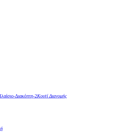
Κουτί Διανομής
κή