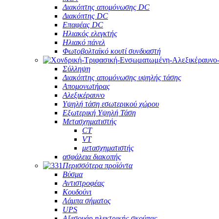
Διακόπτης απομόνωσης DC
Διακόπτης DC
Επαφέας DC
Ηλιακός ελεγκτής
Ηλιακό πάνελ
Φωτοβολταϊκό κουτί συνδυαστή
Σύλληψη
Διακόπτης απομόνωσης υψηλής τάσης
Απομονωτήρας
Αλεξικέραυνο
Υψηλή τάση εσωτερικού χώρου
Εξωτερική Υψηλή Τάση
Μετασχηματιστής
CT
VT
μετασχηματιστής
ασφάλεια διακοπής
Περισσότερα προϊόντα
Βύσμα
Αντιστροφέας
Κουδούνι
Λάμπα σήματος
UPS
Αξεσουάρ ηλεκτρικής σκούπας