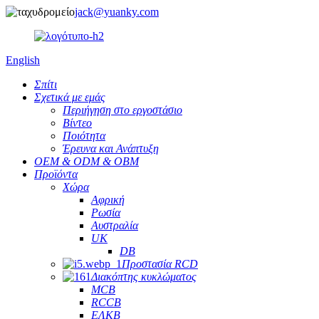
jack@yuanky.com
English
Σπίτι
Σχετικά με εμάς
Περιήγηση στο εργοστάσιο
Βίντεο
Ποιότητα
Έρευνα και Ανάπτυξη
OEM & ODM & OBM
Προϊόντα
Χώρα
Αφρική
Ρωσία
Αυστραλία
UK
DB
Προστασία RCD
Διακόπτης κυκλώματος
MCB
RCCB
ΕΛΚΒ