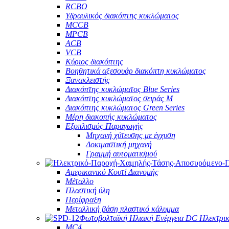
RCBO
Υδραυλικός διακόπτης κυκλώματος
MCCB
MPCB
ACB
VCB
Κύριος διακόπτης
Βοηθητικά αξεσουάρ διακόπτη κυκλώματος
Ξανακλειστής
Διακόπτης κυκλώματος Blue Series
Διακόπτης κυκλώματος σειράς M
Διακόπτης κυκλώματος Green Series
Μέρη διακοπής κυκλώματος
Εξοπλισμός Παραγωγής
Μηχανή χύτευσης με έγχυση
Δοκιμαστική μηχανή
Γραμμή αυτοματισμού
Αμερικανικό Κουτί Διανομής
Μέταλλο
Πλαστική ύλη
Περίφραξη
Μεταλλική βάση πλαστικό κάλυμμα
Φωτοβολταϊκή Ηλιακή Ενέργεια DC Ηλεκτρι
MC4