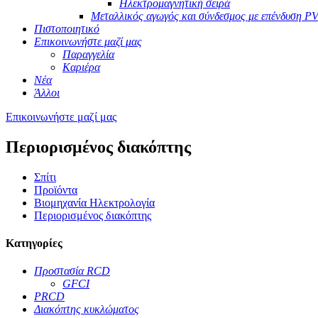
Ηλεκτρομαγνητική σειρά
Μεταλλικός αγωγός και σύνδεσμος με επένδυση P
Πιστοποιητικό
Επικοινωνήστε μαζί μας
Παραγγελία
Καριέρα
Νέα
Άλλοι
Επικοινωνήστε μαζί μας
Περιορισμένος διακόπτης
Σπίτι
Προϊόντα
Βιομηχανία Ηλεκτρολογία
Περιορισμένος διακόπτης
Κατηγορίες
Προστασία RCD
GFCI
PRCD
Διακόπτης κυκλώματος