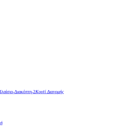
Κουτί Διανομής
κή