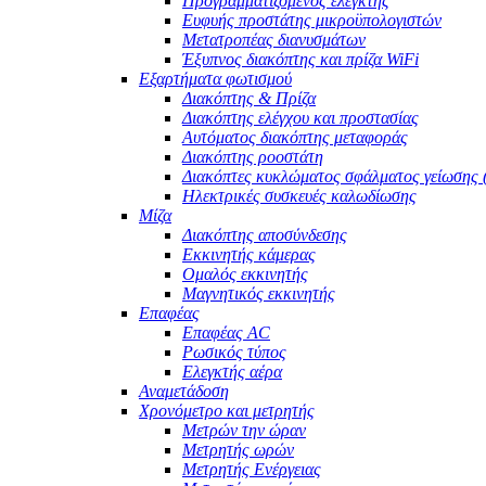
Προγραμματιζόμενος ελεγκτής
Ευφυής προστάτης μικροϋπολογιστών
Μετατροπέας διανυσμάτων
Έξυπνος διακόπτης και πρίζα WiFi
Εξαρτήματα φωτισμού
Διακόπτης & Πρίζα
Διακόπτης ελέγχου και προστασίας
Αυτόματος διακόπτης μεταφοράς
Διακόπτης ροοστάτη
Διακόπτες κυκλώματος σφάλματος γείωσης
Ηλεκτρικές συσκευές καλωδίωσης
Μίζα
Διακόπτης αποσύνδεσης
Εκκινητής κάμερας
Ομαλός εκκινητής
Μαγνητικός εκκινητής
Επαφέας
Επαφέας AC
Ρωσικός τύπος
Ελεγκτής αέρα
Αναμετάδοση
Χρονόμετρο και μετρητής
Μετρών την ώραν
Μετρητής ωρών
Μετρητής Ενέργειας