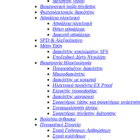
Μετρητής νερού
Βιομηχανική πρίζα σύνδεσης
Φωτοηλεκτρικός διακόπτης
Ασφάλεια ηλεκτρική
Ασφάλεια ηλεκτρική
Θήκη ασφάλειας
Διακοπή ασφάλειας
SPD & Αλεξικέραυνο
Μέση Τάση
Διακόπτης κυκλώματος SF6
Εποξειδικό Δίχτυ Ντουλάπι
Βιομηχανία Ηλεκτρολογία
Περιορισμένος διακόπτης
Μικροδιακόπτης
Διακόπτης με κουμπιά
Ηλεκτρικά προϊόντα EX Proof
Ελεγκτής τροφοδοσίας
Διακόπτης μαχαιριού
Σφιγκτήρας τάσης και σφιγκτήρας ανάρτηση
Συναρμολόγηση ισχύος
Σφιγκτήρας σύνδεσης διάτρησης
Βούρτσα άνθρακα
Πνευματικό Στοιχείο
Σειρά Γρήγορων Αρθρώσεων
Σειρά κυλίνδρων