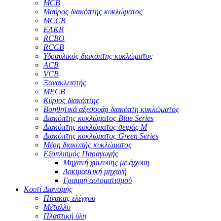
MCB
Μαύρος διακόπτης κυκλώματος
MCCB
ΕΛΚΒ
RCBO
RCCB
Υδραυλικός διακόπτης κυκλώματος
ACB
VCB
Ξανακλειστής
MPCB
Κύριος διακόπτης
Βοηθητικά αξεσουάρ διακόπτη κυκλώματος
Διακόπτης κυκλώματος Blue Series
Διακόπτης κυκλώματος σειράς M
Διακόπτης κυκλώματος Green Series
Μέρη διακοπής κυκλώματος
Εξοπλισμός Παραγωγής
Μηχανή χύτευσης με έγχυση
Δοκιμαστική μηχανή
Γραμμή αυτοματισμού
Κουτί Διανομής
Πίνακας ελέγχου
Μέταλλο
Πλαστική ύλη