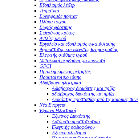
Εξοπλισμός λέιζερ
Τερματικά
Συναγερμός πόρτας
Πλάκα τοίχου
Σωρός φόρτισης
Σιδερένιος κρίκος
Αντλίες κενού
Εργαλείο και εξοπλισμός εγκατάστασης
θερμοστάτης και ελεγκτής θερμοκρασίας
Ελεγκτής στάθμης υγρού
Μεταλλική μεμβράνη για πυκνωτή
GFCI
Προπληρωμένος μετρητής
Προστατευτικό τάσης
Αδιάβροχο ηλεκτρικό
Αδιάβροχος διακόπτης και πρίζα
αδιάβροχος διακόπτης και πρίζα
Διακόπτης προστασίας από τις καιρικές συν
Νέα Ενέργεια
Έξυπνη Ηλεκτρική
Έξυπνος Διακόπτης
Αυτόματο προστατευτικό
Ελεγκτής ραδιοφώνου
Έξυπνη κλειδαριά