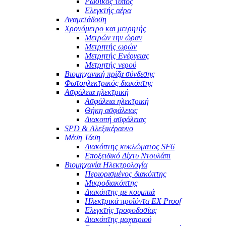
Ρωσικός τύπος
Ελεγκτής αέρα
Αναμετάδοση
Χρονόμετρο και μετρητής
Μετρών την ώραν
Μετρητής ωρών
Μετρητής Ενέργειας
Μετρητής νερού
Βιομηχανική πρίζα σύνδεσης
Φωτοηλεκτρικός διακόπτης
Ασφάλεια ηλεκτρική
Ασφάλεια ηλεκτρική
Θήκη ασφάλειας
Διακοπή ασφάλειας
SPD & Αλεξικέραυνο
Μέση Τάση
Διακόπτης κυκλώματος SF6
Εποξειδικό Δίχτυ Ντουλάπι
Βιομηχανία Ηλεκτρολογία
Περιορισμένος διακόπτης
Μικροδιακόπτης
Διακόπτης με κουμπιά
Ηλεκτρικά προϊόντα EX Proof
Ελεγκτής τροφοδοσίας
Διακόπτης μαχαιριού