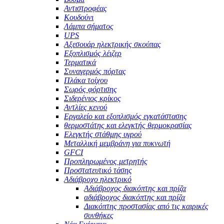
Αντιστροφέας
Κουδούνι
Λάμπα σήματος
UPS
Αξεσουάρ ηλεκτρικής σκούπας
Εξοπλισμός λέιζερ
Τερματικά
Συναγερμός πόρτας
Πλάκα τοίχου
Σωρός φόρτισης
Σιδερένιος κρίκος
Αντλίες κενού
Εργαλείο και εξοπλισμός εγκατάστασης
θερμοστάτης και ελεγκτής θερμοκρασίας
Ελεγκτής στάθμης υγρού
Μεταλλική μεμβράνη για πυκνωτή
GFCI
Προπληρωμένος μετρητής
Προστατευτικό τάσης
Αδιάβροχο ηλεκτρικό
Αδιάβροχος διακόπτης και πρίζα
αδιάβροχος διακόπτης και πρίζα
Διακόπτης προστασίας από τις καιρικές
συνθήκες