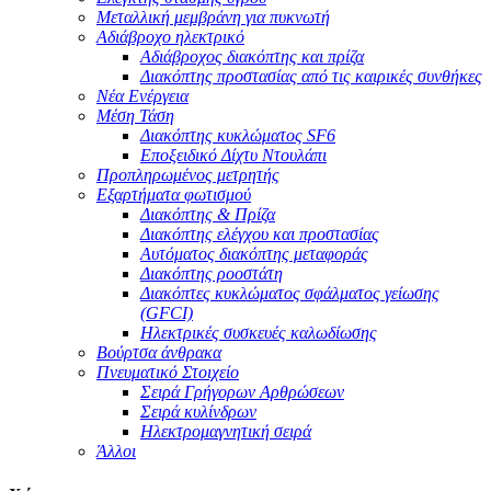
Μεταλλική μεμβράνη για πυκνωτή
Αδιάβροχο ηλεκτρικό
Αδιάβροχος διακόπτης και πρίζα
Διακόπτης προστασίας από τις καιρικές συνθήκες
Νέα Ενέργεια
Μέση Τάση
Διακόπτης κυκλώματος SF6
Εποξειδικό Δίχτυ Ντουλάπι
Προπληρωμένος μετρητής
Εξαρτήματα φωτισμού
Διακόπτης & Πρίζα
Διακόπτης ελέγχου και προστασίας
Αυτόματος διακόπτης μεταφοράς
Διακόπτης ροοστάτη
Διακόπτες κυκλώματος σφάλματος γείωσης
(GFCI)
Ηλεκτρικές συσκευές καλωδίωσης
Βούρτσα άνθρακα
Πνευματικό Στοιχείο
Σειρά Γρήγορων Αρθρώσεων
Σειρά κυλίνδρων
Ηλεκτρομαγνητική σειρά
Άλλοι