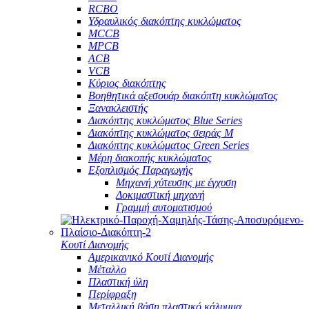
RCBO
Υδραυλικός διακόπτης κυκλώματος
MCCB
MPCB
ACB
VCB
Κύριος διακόπτης
Βοηθητικά αξεσουάρ διακόπτη κυκλώματος
Ξανακλειστής
Διακόπτης κυκλώματος Blue Series
Διακόπτης κυκλώματος σειράς M
Διακόπτης κυκλώματος Green Series
Μέρη διακοπής κυκλώματος
Εξοπλισμός Παραγωγής
Μηχανή χύτευσης με έγχυση
Δοκιμαστική μηχανή
Γραμμή αυτοματισμού
Κουτί Διανομής
Αμερικανικό Κουτί Διανομής
Μέταλλο
Πλαστική ύλη
Περίφραξη
Μεταλλική βάση πλαστικό κάλυμμα