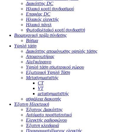
Διακόπτης DC
Ηλιακό κουτί συνδυασμού
Επαφέας DC
Ηλιακός ελεγκτής
Ηλιακό πάνελ
Φωτοβολταϊκό κουτί συνδυαστή
Βιομηχανική πρίζα σύνδεσης
Βύσμα
Υψηλή τάση
Διακόπτης απομόνωσης υψηλής τάσης
Απομονωτήρας
Αλεξικέραυνο
Υψηλή τάση εσωτερικού χώρου
Εξωτερική Υψηλή Τάση
Μετασχηματιστής
CT
VT
μετασχηματιστής
ασφάλεια διακοπής
Έξυπνη Ηλεκτρική
Έξυπνος Διακόπτης
Αυτόματο προστατευτικό
Ελεγκτής ραδιοφώνου
Έξυπνη κλειδαριά
Προγραμματιζόμενος ελεγκτής