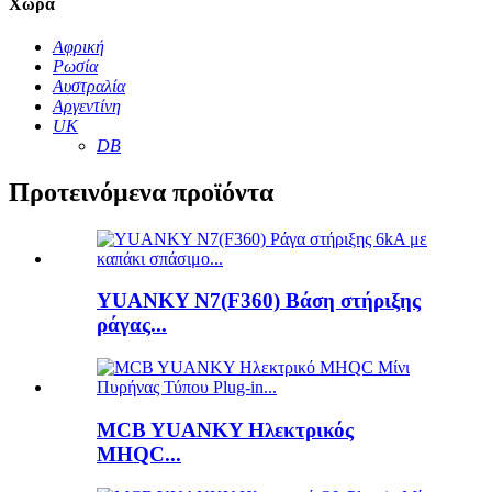
Χώρα
Αφρική
Ρωσία
Αυστραλία
Αργεντίνη
UK
DB
Προτεινόμενα προϊόντα
YUANKY N7(F360) Βάση στήριξης
ράγας...
MCB YUANKY Ηλεκτρικός
MHQC...