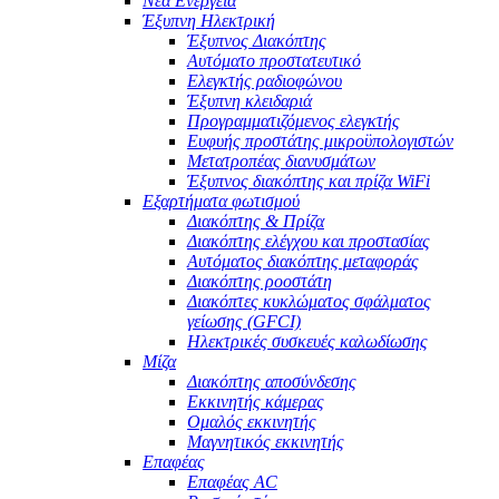
Νέα Ενέργεια
Έξυπνη Ηλεκτρική
Έξυπνος Διακόπτης
Αυτόματο προστατευτικό
Ελεγκτής ραδιοφώνου
Έξυπνη κλειδαριά
Προγραμματιζόμενος ελεγκτής
Ευφυής προστάτης μικροϋπολογιστών
Μετατροπέας διανυσμάτων
Έξυπνος διακόπτης και πρίζα WiFi
Εξαρτήματα φωτισμού
Διακόπτης & Πρίζα
Διακόπτης ελέγχου και προστασίας
Αυτόματος διακόπτης μεταφοράς
Διακόπτης ροοστάτη
Διακόπτες κυκλώματος σφάλματος
γείωσης (GFCI)
Ηλεκτρικές συσκευές καλωδίωσης
Μίζα
Διακόπτης αποσύνδεσης
Εκκινητής κάμερας
Ομαλός εκκινητής
Μαγνητικός εκκινητής
Επαφέας
Επαφέας AC