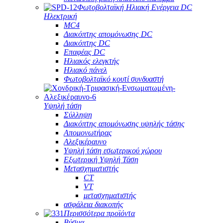
Φωτοβολταϊκή Ηλιακή Ενέργεια DC
Ηλεκτρική
MC4
Διακόπτης απομόνωσης DC
Διακόπτης DC
Επαφέας DC
Ηλιακός ελεγκτής
Ηλιακό πάνελ
Φωτοβολταϊκό κουτί συνδυαστή
Υψηλή τάση
Σύλληψη
Διακόπτης απομόνωσης υψηλής τάσης
Απομονωτήρας
Αλεξικέραυνο
Υψηλή τάση εσωτερικού χώρου
Εξωτερική Υψηλή Τάση
Μετασχηματιστής
CT
VT
μετασχηματιστής
ασφάλεια διακοπής
Περισσότερα προϊόντα
Βύσμα