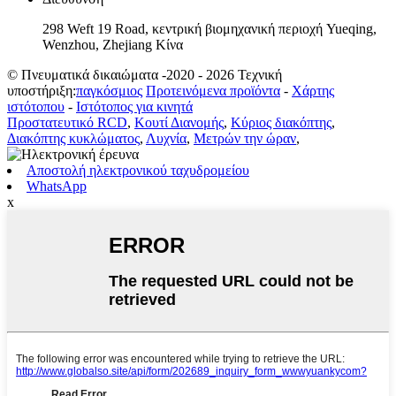
298 Weft 19 Road, κεντρική βιομηχανική περιοχή Yueqing,
Wenzhou, Zhejiang Κίνα
© Πνευματικά δικαιώματα -2020 - 2026 Τεχνική
υποστήριξη:
παγκόσμιος
Προτεινόμενα προϊόντα
-
Χάρτης
ιστότοπου
-
Ιστότοπος για κινητά
Προστατευτικό RCD
,
Κουτί Διανομής
,
Κύριος διακόπτης
,
Διακόπτης κυκλώματος
,
Λυχνία
,
Μετρών την ώραν
,
Αποστολή ηλεκτρονικού ταχυδρομείου
WhatsApp
x