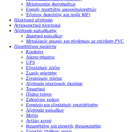
Μετατροπέας διανυσμάτων
Ευφυής προστάτης μικροϋπολογιστών
Έξυπνος διακόπτης και πρίζα WiFi
Ηλεκτρικά αξεσουάρ
Αντιεκρηκτικά ηλεκτρικά
Αξεσουάρ καλωδίωσης
Δεματικά καλωδίων
Μεταλλικός αγωγός και σύνδεσμος με επένδυση PVC
Περισσότερα προϊόντα
Κουδούνι
Λάμπα σήματος
UPS
Εξοπλισμός λέιζερ
Σωρός φόρτισης
Συναγερμός πόρτας
Αξεσουάρ ηλεκτρικής σκούπας
Τερματικά
Πλάκα τοίχου
Σιδερένιος κρίκος
Εργαλείο και εξοπλισμός εγκατάστασης
Αξεσουάρ καλωδίων
Μοτέρ
Αντλίες κενού
θερμοστάτης και ελεγκτής θερμοκρασίας
Ελεγκτής στάθμης υγρού