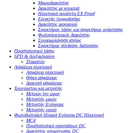
Μικροδιακόπτης
Διακόπτης με κουμπιά
Ηλεκτρικά προϊόντα EX Proof
Ελεγκτής τροφοδοσίας
Διακόπτης μαχαιριού
Σφιγκτήρας τάσης και σφιγκτήρας ανάρτησης
Φωτοηλεκτρικός διακόπτης
Συναρμολόγηση ισχύος
Σφιγκτήρας σύνδεσης διάτρησης
Προστατευτικό τάσης
SPD & Αλεξικέραυνο
Σταματών
Ασφάλεια ηλεκτρική
Ασφάλεια ηλεκτρική
Θήκη ασφάλειας
Διακοπή ασφάλειας
Χρονόμετρο και μετρητής
Μετρών την ώραν
Μετρητής ωρών
Μετρητής Ενέργειας
Μετρητής νερού
Φωτοβολταϊκή Ηλιακή Ενέργεια DC Ηλεκτρική
MC4
Προστατευτικό υπερτάσεων DC
Διακόπτης απομόνωσης DC