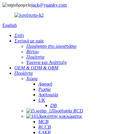
jack@yuanky.com
English
Σπίτι
Σχετικά με εμάς
Περιήγηση στο εργοστάσιο
Βίντεο
Ποιότητα
Έρευνα και Ανάπτυξη
OEM & ODM & OBM
Προϊόντα
Χώρα
Αφρική
Ρωσία
Αυστραλία
UK
DB
Προστασία RCD
Διακόπτης κυκλώματος
MCB
RCCB
ΕΛΚΒ