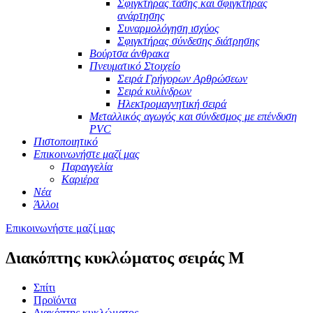
Σφιγκτήρας τάσης και σφιγκτήρας
ανάρτησης
Συναρμολόγηση ισχύος
Σφιγκτήρας σύνδεσης διάτρησης
Βούρτσα άνθρακα
Πνευματικό Στοιχείο
Σειρά Γρήγορων Αρθρώσεων
Σειρά κυλίνδρων
Ηλεκτρομαγνητική σειρά
Μεταλλικός αγωγός και σύνδεσμος με επένδυση
PVC
Πιστοποιητικό
Επικοινωνήστε μαζί μας
Παραγγελία
Καριέρα
Νέα
Άλλοι
Επικοινωνήστε μαζί μας
Διακόπτης κυκλώματος σειράς M
Σπίτι
Προϊόντα
Διακόπτης κυκλώματος