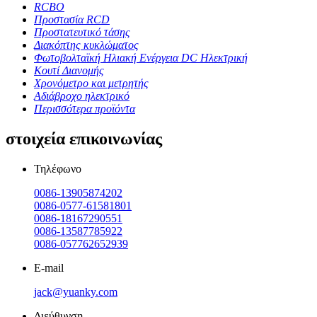
RCBO
Προστασία RCD
Προστατευτικό τάσης
Διακόπτης κυκλώματος
Φωτοβολταϊκή Ηλιακή Ενέργεια DC Ηλεκτρική
Κουτί Διανομής
Χρονόμετρο και μετρητής
Αδιάβροχο ηλεκτρικό
Περισσότερα προϊόντα
στοιχεία επικοινωνίας
Τηλέφωνο
0086-13905874202
0086-0577-61581801
0086-18167290551
0086-13587785922
0086-057762652939
E-mail
jack@yuanky.com
Διεύθυνση