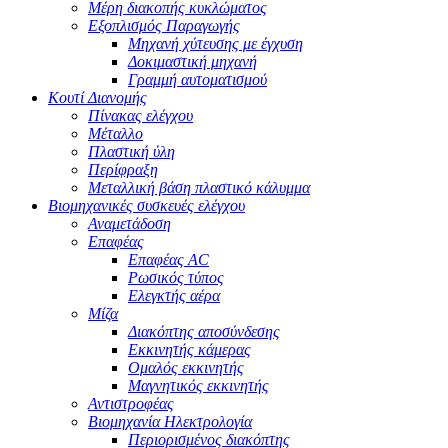
Μέρη διακοπής κυκλώματος
Εξοπλισμός Παραγωγής
Μηχανή χύτευσης με έγχυση
Δοκιμαστική μηχανή
Γραμμή αυτοματισμού
Κουτί Διανομής
Πίνακας ελέγχου
Μέταλλο
Πλαστική ύλη
Περίφραξη
Μεταλλική βάση πλαστικό κάλυμμα
Βιομηχανικές συσκευές ελέγχου
Αναμετάδοση
Επαφέας
Επαφέας AC
Ρωσικός τύπος
Ελεγκτής αέρα
Μίζα
Διακόπτης αποσύνδεσης
Εκκινητής κάμερας
Ομαλός εκκινητής
Μαγνητικός εκκινητής
Αντιστροφέας
Βιομηχανία Ηλεκτρολογία
Περιορισμένος διακόπτης