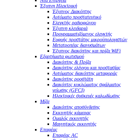
Νέα Ενέργεια
Έξυπνη Ηλεκτρική
Έξυπνος Διακόπτης
Αυτόματο προστατευτικό
Ελεγκτής ραδιοφώνου
Έξυπνη κλειδαριά
Προγραμματιζόμενος ελεγκτής
Ευφυής προστάτης μικροϋπολογιστών
Μετατροπέας διανυσμάτων
Έξυπνος διακόπτης και πρίζα WiFi
Εξαρτήματα φωτισμού
Διακόπτης & Πρίζα
Διακόπτης ελέγχου και προστασίας
Αυτόματος διακόπτης μεταφοράς
Διακόπτης ροοστάτη
Διακόπτες κυκλώματος σφάλματος
γείωσης (GFCI)
Ηλεκτρικές συσκευές καλωδίωσης
Μίζα
Διακόπτης αποσύνδεσης
Εκκινητής κάμερας
Ομαλός εκκινητής
Μαγνητικός εκκινητής
Επαφέας
Επαφέας AC