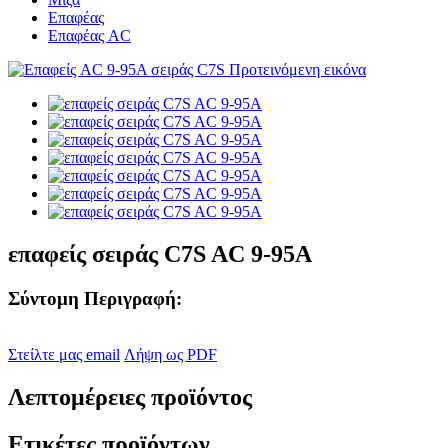
Επαφέας
Επαφέας AC
επαφείς σειράς C7S AC 9-95A
Σύντομη Περιγραφή:
Στείλτε μας email
Λήψη ως PDF
Λεπτομέρειες προϊόντος
Ετικέτες προϊόντων