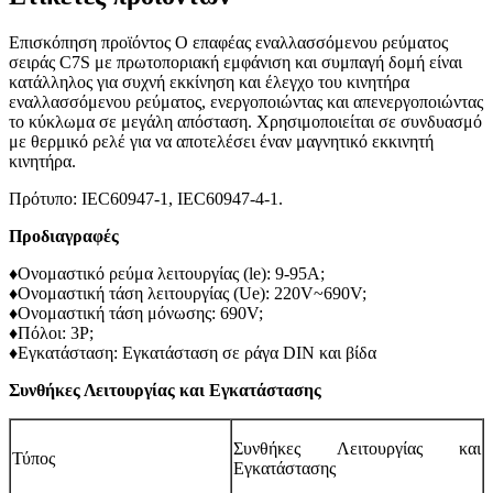
Επισκόπηση προϊόντος Ο επαφέας εναλλασσόμενου ρεύματος
σειράς C7S με πρωτοποριακή εμφάνιση και συμπαγή δομή είναι
κατάλληλος για συχνή εκκίνηση και έλεγχο του κινητήρα
εναλλασσόμενου ρεύματος, ενεργοποιώντας και απενεργοποιώντας
το κύκλωμα σε μεγάλη απόσταση. Χρησιμοποιείται σε συνδυασμό
με θερμικό ρελέ για να αποτελέσει έναν μαγνητικό εκκινητή
κινητήρα.
Πρότυπο: IEC60947-1, IEC60947-4-1.
Προδιαγραφές
♦Ονομαστικό ρεύμα λειτουργίας (le): 9-95A;
♦Ονομαστική τάση λειτουργίας (Ue): 220V~690V;
♦Ονομαστική τάση μόνωσης: 690V;
♦Πόλοι: 3P;
♦Εγκατάσταση: Εγκατάσταση σε ράγα DIN και βίδα
Συνθήκες Λειτουργίας και Εγκατάστασης
Συνθήκες Λειτουργίας και
Τύπος
Εγκατάστασης