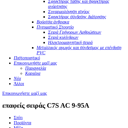
Σφιγκτήρας τάσης και σφιγκτήρας
ανάρτησης
Συναρμολόγηση ισχύος
Σφιγκτήρας σύνδεσης διάτρησης
Βούρτσα άνθρακα
Πνευματικό Στοιχείο
Σειρά Γρήγορων Αρθρώσεων
Σειρά κυλίνδρων
Ηλεκτρομαγνητική σειρά
Μεταλλικός αγωγός και σύνδεσμος με επένδυση
PVC
Πιστοποιητικό
Επικοινωνήστε μαζί μας
Παραγγελία
Καριέρα
Νέα
Άλλοι
Επικοινωνήστε μαζί μας
επαφείς σειράς C7S AC 9-95A
Σπίτι
Προϊόντα
Μίζα