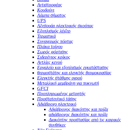
Αντιστροφέας
Κουδούνι
Λάμπα σήματος
UPS
Αξεσουάρ ηλεκτρικής σκούπας
Εξοπλισμός λέιζερ
Τερματικά
Συναγερμός πόρτας
Πλάκα τοίχου
Σωρός φόρτισης
Σιδερένιος κρίκος
Αντλίες κενού
Εργαλείο και εξοπλισμός εγκατάστασης
θερμοστάτης και ελεγκτής θερμοκρασίας
Ελεγκτής στάθμης υγρού
Μεταλλική μεμβράνη για πυκνωτή
GFCI
Προπληρωμένος μετρητής
Προστατευτικό τάσης
Αδιάβροχο ηλεκτρικό
Αδιάβροχος διακόπτης και πρίζα
αδιάβροχος διακόπτης και πρίζα
Διακόπτης προστασίας από τις καιρικές
συνθήκες