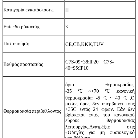
Κατηγορία εγκατάστασης
Ⅲ
Επίπεδο ρύπανσης
3
,
,
,
Πιστοποίηση
CE
CB
ΚΚΚ
TUV
；
C7S-09~38:IP20
C7S-
Βαθμός προστασίας
40~95:IP10
όριο θερμοκρασίας:
,
-35℃~+70℃
κανονική
,
θερμοκρασία: -5℃~+40℃
Ο
μέσος όρος δεν υπερβαίνει τους
+35C εντός 24 ωρών. Εάν δεν
Θερμοκρασία περιβάλλοντος
βρίσκεται εντός του κανονικού
εύρους θερμοκρασίας
,
λειτουργίας
Ανατρέξτε στις
«Οδηγίες για μη φυσιολογικό
περιβάλλον»