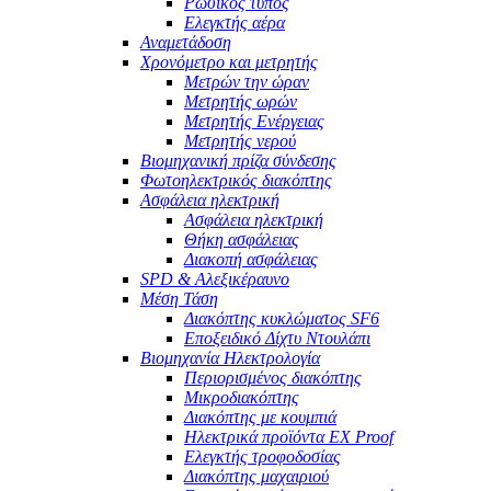
Ρωσικός τύπος
Ελεγκτής αέρα
Αναμετάδοση
Χρονόμετρο και μετρητής
Μετρών την ώραν
Μετρητής ωρών
Μετρητής Ενέργειας
Μετρητής νερού
Βιομηχανική πρίζα σύνδεσης
Φωτοηλεκτρικός διακόπτης
Ασφάλεια ηλεκτρική
Ασφάλεια ηλεκτρική
Θήκη ασφάλειας
Διακοπή ασφάλειας
SPD & Αλεξικέραυνο
Μέση Τάση
Διακόπτης κυκλώματος SF6
Εποξειδικό Δίχτυ Ντουλάπι
Βιομηχανία Ηλεκτρολογία
Περιορισμένος διακόπτης
Μικροδιακόπτης
Διακόπτης με κουμπιά
Ηλεκτρικά προϊόντα EX Proof
Ελεγκτής τροφοδοσίας
Διακόπτης μαχαιριού