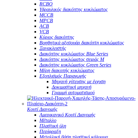
RCBO
Υδραυλικός διακόπτης κυκλώματος
MCCB
MPCB
ACB
VCB
Κύριος διακόπτης
Βοηθητικά αξεσουάρ διακόπτη κυκλώματος
Ξανακλειστής
Διακόπτης κυκλώματος Blue Series
Διακόπτης κυκλώματος σειράς M
Διακόπτης κυκλώματος Green Series
Μέρη διακοπής κυκλώματος
Εξοπλισμός Παραγωγής
Μηχανή χύτευσης με έγχυση
Δοκιμαστική μηχανή
Γραμμή αυτοματισμού
Κουτί Διανομής
Αμερικανικό Κουτί Διανομής
Μέταλλο
Πλαστική ύλη
Περίφραξη
Μεταλλική βάση πλαστικό κάλυμμα