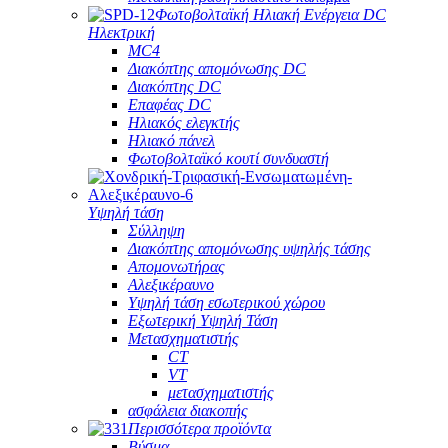
Φωτοβολταϊκή Ηλιακή Ενέργεια DC
Ηλεκτρική
MC4
Διακόπτης απομόνωσης DC
Διακόπτης DC
Επαφέας DC
Ηλιακός ελεγκτής
Ηλιακό πάνελ
Φωτοβολταϊκό κουτί συνδυαστή
Υψηλή τάση
Σύλληψη
Διακόπτης απομόνωσης υψηλής τάσης
Απομονωτήρας
Αλεξικέραυνο
Υψηλή τάση εσωτερικού χώρου
Εξωτερική Υψηλή Τάση
Μετασχηματιστής
CT
VT
μετασχηματιστής
ασφάλεια διακοπής
Περισσότερα προϊόντα
Βύσμα