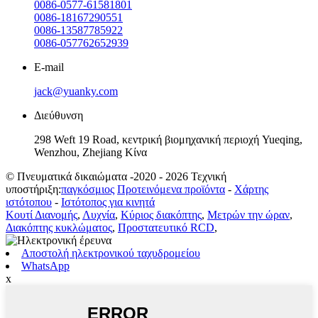
0086-0577-61581801
0086-18167290551
0086-13587785922
0086-057762652939
E-mail
jack@yuanky.com
Διεύθυνση
298 Weft 19 Road, κεντρική βιομηχανική περιοχή Yueqing,
Wenzhou, Zhejiang Κίνα
© Πνευματικά δικαιώματα -2020 - 2026 Τεχνική
υποστήριξη:
παγκόσμιος
Προτεινόμενα προϊόντα
-
Χάρτης
ιστότοπου
-
Ιστότοπος για κινητά
Κουτί Διανομής
,
Λυχνία
,
Κύριος διακόπτης
,
Μετρών την ώραν
,
Διακόπτης κυκλώματος
,
Προστατευτικό RCD
,
Αποστολή ηλεκτρονικού ταχυδρομείου
WhatsApp
x