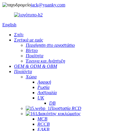
jack@yuanky.com
English
Σπίτι
Σχετικά με εμάς
Περιήγηση στο εργοστάσιο
Βίντεο
Ποιότητα
Έρευνα και Ανάπτυξη
OEM & ODM & OBM
Προϊόντα
Χώρα
Αφρική
Ρωσία
Αυστραλία
UK
DB
Προστασία RCD
Διακόπτης κυκλώματος
MCB
RCCB
ΕΛΚΒ