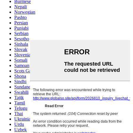
Burmese
Nepali
Norwegian
Pashto
Persian
Punjabi
Serbian
Sesotho
Sinhala
Slovak
Slovenian
Somali
Samoan
Scots Gaelic
Shona
Sindhi
Sundanese
Swahili
Tajik
Tamil
Telugu
Thai
Ukrainian
Urdu
Uzbek