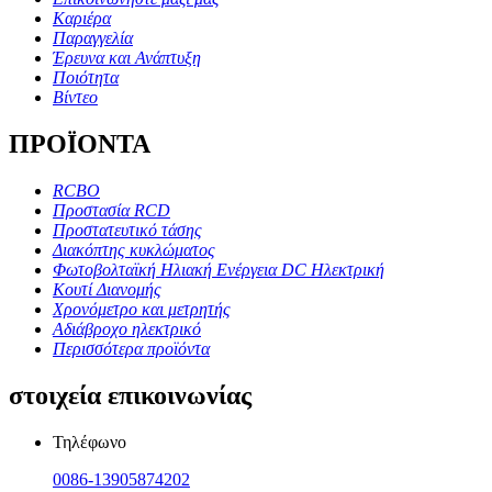
Καριέρα
Παραγγελία
Έρευνα και Ανάπτυξη
Ποιότητα
Βίντεο
ΠΡΟΪΟΝΤΑ
RCBO
Προστασία RCD
Προστατευτικό τάσης
Διακόπτης κυκλώματος
Φωτοβολταϊκή Ηλιακή Ενέργεια DC Ηλεκτρική
Κουτί Διανομής
Χρονόμετρο και μετρητής
Αδιάβροχο ηλεκτρικό
Περισσότερα προϊόντα
στοιχεία επικοινωνίας
Τηλέφωνο
0086-13905874202