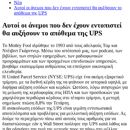
Νέα
Αυτοί οι άνεμοι που δεν έχουν εντοπιστεί θα αυξήσουν το
απόθεμα της UPS
Αυτοί οι άνεμοι που δεν έχουν εντοπιστεί
θα αυξήσουν το απόθεμα της UPS
Το Motley Fool ιδρύθηκε το 1993 από τους αδελφούς Τομ και
Ντέιβιντ Γκάρντνερ. Μέσω του ιστότοπού μας, των podcast, των
βιβλίων, των στηλών εφημερίδων, των ραδιοφωνικών
προγραμμάτων και των προηγμένων επενδυτικών υπηρεσιών,
βοηθάμε εκατομμύρια ανθρώπους να επιτύχουν οικονομική
ελευθερία.
Η United Parcel Service (NYSE: UPS) είχε ένα ακόμη εξαιρετικό
τρίμηνο, με τα διεθνή κέρδη της να φτάνουν σε ιστορικά υψηλά, με
διψήφια αύξηση εσόδων και κερδών. Ωστόσο, λόγω ανησυχιών για
τη μείωση της κερδοφορίας στις ΗΠΑ και των προσδοκιών για
χαμηλότερα περιθώρια κέρδους στο τέταρτο τρίμηνο, η μετοχή
σημείωσε πτώση 8,8% την Τετάρτη.
Η ανακοίνωση εσόδων της UPS είναι γεμάτη εντυπωσιακά
αποτελέσματα και προβλέψεις για μελλοντική αύξηση εσόδων. Ας
δούμε το περιεχόμενο πίσω από αυτούς τους αριθμούς για να
διαπιστώσουμε εάν η Wall Street πούλησε την UPS κατά λάθος και
τι θα οδηγήσει την τιμή της μετοχής προς τα πάνω στο μέλλον.