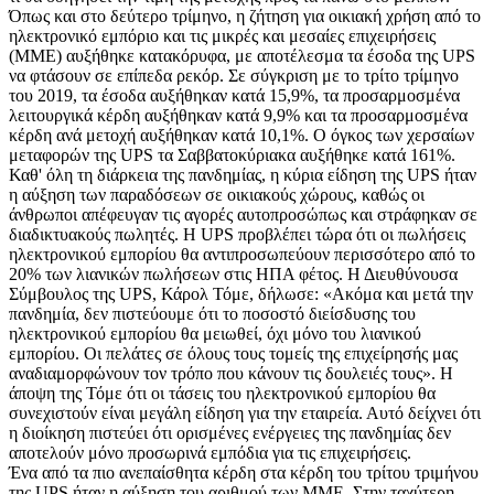
Όπως και στο δεύτερο τρίμηνο, η ζήτηση για οικιακή χρήση από το
ηλεκτρονικό εμπόριο και τις μικρές και μεσαίες επιχειρήσεις
(ΜΜΕ) αυξήθηκε κατακόρυφα, με αποτέλεσμα τα έσοδα της UPS
να φτάσουν σε επίπεδα ρεκόρ. Σε σύγκριση με το τρίτο τρίμηνο
του 2019, τα έσοδα αυξήθηκαν κατά 15,9%, τα προσαρμοσμένα
λειτουργικά κέρδη αυξήθηκαν κατά 9,9% και τα προσαρμοσμένα
κέρδη ανά μετοχή αυξήθηκαν κατά 10,1%. Ο όγκος των χερσαίων
μεταφορών της UPS τα Σαββατοκύριακα αυξήθηκε κατά 161%.
Καθ' όλη τη διάρκεια της πανδημίας, η κύρια είδηση ​​της UPS ήταν
η αύξηση των παραδόσεων σε οικιακούς χώρους, καθώς οι
άνθρωποι απέφευγαν τις αγορές αυτοπροσώπως και στράφηκαν σε
διαδικτυακούς πωλητές. Η UPS προβλέπει τώρα ότι οι πωλήσεις
ηλεκτρονικού εμπορίου θα αντιπροσωπεύουν περισσότερο από το
20% των λιανικών πωλήσεων στις ΗΠΑ φέτος. Η Διευθύνουσα
Σύμβουλος της UPS, Κάρολ Τόμε, δήλωσε: «Ακόμα και μετά την
πανδημία, δεν πιστεύουμε ότι το ποσοστό διείσδυσης του
ηλεκτρονικού εμπορίου θα μειωθεί, όχι μόνο του λιανικού
εμπορίου. Οι πελάτες σε όλους τους τομείς της επιχείρησής μας
αναδιαμορφώνουν τον τρόπο που κάνουν τις δουλειές τους». Η
άποψη της Τόμε ότι οι τάσεις του ηλεκτρονικού εμπορίου θα
συνεχιστούν είναι μεγάλη είδηση ​​για την εταιρεία. Αυτό δείχνει ότι
η διοίκηση πιστεύει ότι ορισμένες ενέργειες της πανδημίας δεν
αποτελούν μόνο προσωρινά εμπόδια για τις επιχειρήσεις.
Ένα από τα πιο ανεπαίσθητα κέρδη στα κέρδη του τρίτου τριμήνου
της UPS ήταν η αύξηση του αριθμού των ΜΜΕ. Στην ταχύτερη