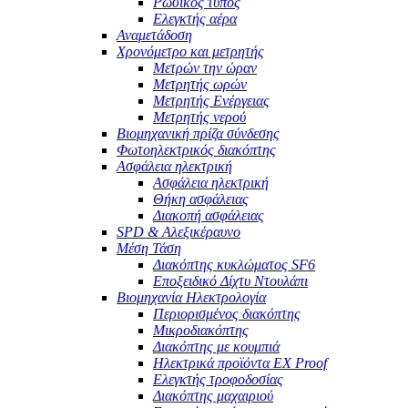
Ρωσικός τύπος
Ελεγκτής αέρα
Αναμετάδοση
Χρονόμετρο και μετρητής
Μετρών την ώραν
Μετρητής ωρών
Μετρητής Ενέργειας
Μετρητής νερού
Βιομηχανική πρίζα σύνδεσης
Φωτοηλεκτρικός διακόπτης
Ασφάλεια ηλεκτρική
Ασφάλεια ηλεκτρική
Θήκη ασφάλειας
Διακοπή ασφάλειας
SPD & Αλεξικέραυνο
Μέση Τάση
Διακόπτης κυκλώματος SF6
Εποξειδικό Δίχτυ Ντουλάπι
Βιομηχανία Ηλεκτρολογία
Περιορισμένος διακόπτης
Μικροδιακόπτης
Διακόπτης με κουμπιά
Ηλεκτρικά προϊόντα EX Proof
Ελεγκτής τροφοδοσίας
Διακόπτης μαχαιριού