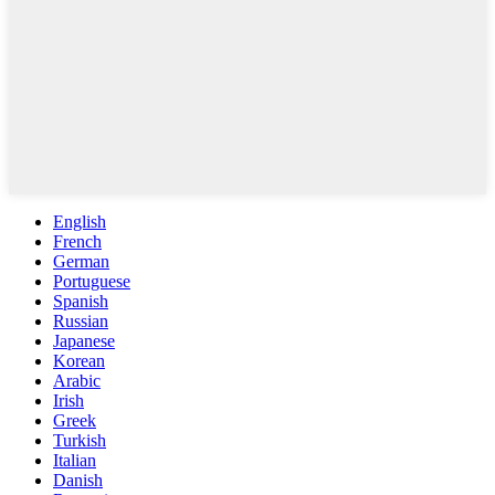
English
French
German
Portuguese
Spanish
Russian
Japanese
Korean
Arabic
Irish
Greek
Turkish
Italian
Danish