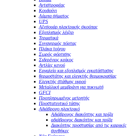
Αντιστροφέας
Κουδούνι
Λάμπα σήματος
UPS
Αξεσουάρ ηλεκτρικής σκούπας
Εξοπλισμός λέιζερ
Τερματικά
Συναγερμός πόρτας
Πλάκα τοίχου
Σωρός φόρτισης
Σιδερένιος κρίκος
Αντλίες κενού
Εργαλείο και εξοπλισμός εγκατάστασης
θερμοστάτης και ελεγκτής θερμοκρασίας
Ελεγκτής στάθμης υγρού
Μεταλλική μεμβράνη για πυκνωτή
GFCI
Προπληρωμένος μετρητής
Προστατευτικό τάσης
Αδιάβροχο ηλεκτρικό
Αδιάβροχος διακόπτης και πρίζα
αδιάβροχος διακόπτης και πρίζα
Διακόπτης προστασίας από τις καιρικές
συνθήκες