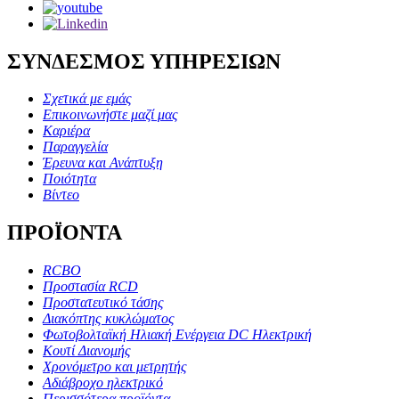
ΣΥΝΔΕΣΜΟΣ ΥΠΗΡΕΣΙΩΝ
Σχετικά με εμάς
Επικοινωνήστε μαζί μας
Καριέρα
Παραγγελία
Έρευνα και Ανάπτυξη
Ποιότητα
Βίντεο
ΠΡΟΪΟΝΤΑ
RCBO
Προστασία RCD
Προστατευτικό τάσης
Διακόπτης κυκλώματος
Φωτοβολταϊκή Ηλιακή Ενέργεια DC Ηλεκτρική
Κουτί Διανομής
Χρονόμετρο και μετρητής
Αδιάβροχο ηλεκτρικό
Περισσότερα προϊόντα