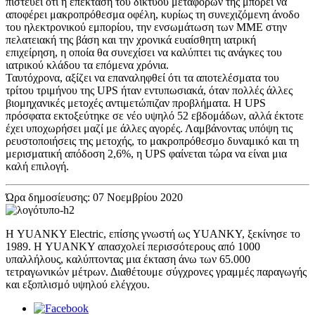
πιστεύει ότι η επέκταση του δικτύου μεταφορών της μπορεί να
αποφέρει μακροπρόθεσμα οφέλη, κυρίως τη συνεχιζόμενη άνοδο
του ηλεκτρονικού εμπορίου, την ενσωμάτωση των ΜΜΕ στην
πελατειακή της βάση και την χρονικά ευαίσθητη ιατρική
επιχείρηση, η οποία θα συνεχίσει να καλύπτει τις ανάγκες του
ιατρικού κλάδου τα επόμενα χρόνια.
Ταυτόχρονα, αξίζει να επαναληφθεί ότι τα αποτελέσματα του
τρίτου τριμήνου της UPS ήταν εντυπωσιακά, όταν πολλές άλλες
βιομηχανικές μετοχές αντιμετώπιζαν προβλήματα. Η UPS
πρόσφατα εκτοξεύτηκε σε νέο υψηλό 52 εβδομάδων, αλλά έκτοτε
έχει υποχωρήσει μαζί με άλλες αγορές. Λαμβάνοντας υπόψη τις
ρευστοποιήσεις της μετοχής, το μακροπρόθεσμο δυναμικό και τη
μερισματική απόδοση 2,6%, η UPS φαίνεται τώρα να είναι μια
καλή επιλογή.
Ώρα δημοσίευσης: 07 Νοεμβρίου 2020
Η YUANKY Electric, επίσης γνωστή ως YUANKY, ξεκίνησε το
1989. Η YUANKY απασχολεί περισσότερους από 1000
υπαλλήλους, καλύπτοντας μια έκταση άνω των 65.000
τετραγωνικών μέτρων. Διαθέτουμε σύγχρονες γραμμές παραγωγής
και εξοπλισμό υψηλού ελέγχου.