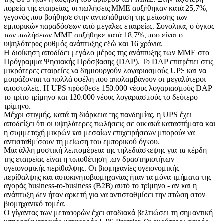
πορεία της εταιρείας, οι πωλήσεις ΜΜΕ αυξήθηκαν κατά 25,7%,
γεγονός που βοήθησε στην αντιστάθμιση της μείωσης των
εμπορικών παραδόσεων από μεγάλες εταιρείες. Συνολικά, ο όγκος
των πωλήσεων ΜΜΕ αυξήθηκε κατά 18,7%, που είναι ο
υψηλότερος ρυθμός ανάπτυξης εδώ και 16 χρόνια.
Η διοίκηση αποδίδει μεγάλο μέρος της ανάπτυξης των ΜΜΕ στο
Πρόγραμμα Ψηφιακής Πρόσβασης (DAP). Το DAP επιτρέπει στις
μικρότερες εταιρείες να δημιουργούν λογαριασμούς UPS και να
μοιράζονται τα πολλά οφέλη που απολαμβάνουν οι μεγαλύτεροι
αποστολείς. Η UPS πρόσθεσε 150.000 νέους λογαριασμούς DAP
το τρίτο τρίμηνο και 120.000 νέους λογαριασμούς το δεύτερο
τρίμηνο.
Μέχρι στιγμής, κατά τη διάρκεια της πανδημίας, η UPS έχει
αποδείξει ότι οι υψηλότερες πωλήσεις σε οικιακά καταστήματα και
η συμμετοχή μικρών και μεσαίων επιχειρήσεων μπορούν να
αντισταθμίσουν τη μείωση του εμπορικού όγκου.
Μια άλλη μυστική λεπτομέρεια της τηλεδιάσκεψης για τα κέρδη
της εταιρείας είναι η τοποθέτηση των δραστηριοτήτων
υγειονομικής περίθαλψης. Οι βιομηχανίες υγειονομικής
περίθαλψης και αυτοκινητοβιομηχανίας ήταν τα μόνα τμήματα της
αγοράς business-to-business (B2B) αυτό το τρίμηνο - αν και η
ανάπτυξη δεν ήταν αρκετή για να αντισταθμίσει την πτώση στον
βιομηχανικό τομέα.
Ο γίγαντας των μεταφορών έχει σταδιακά βελτιώσει τη σημαντική