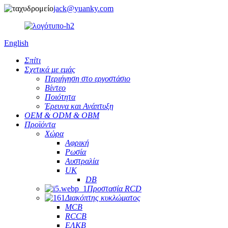
jack@yuanky.com
English
Σπίτι
Σχετικά με εμάς
Περιήγηση στο εργοστάσιο
Βίντεο
Ποιότητα
Έρευνα και Ανάπτυξη
OEM & ODM & OBM
Προϊόντα
Χώρα
Αφρική
Ρωσία
Αυστραλία
UK
DB
Προστασία RCD
Διακόπτης κυκλώματος
MCB
RCCB
ΕΛΚΒ