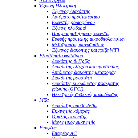
Νέα Ενέργεια
Έξυπνη Ηλεκτρική
Έξυπνος Διακόπτης
Αυτόματο προστατευτικό
Ελεγκτής ραδιοφώνου
Έξυπνη κλειδαριά
Προγραμματιζόμενος ελεγκτής
Ευφυής προστάτης μικροϋπολογιστών
Μετατροπέας διανυσμάτων
Έξυπνος διακόπτης και πρίζα WiFi
Εξαρτήματα φωτισμού
Διακόπτης & Πρίζα
Διακόπτης ελέγχου και προστασίας
Αυτόματος διακόπτης μεταφοράς
Διακόπτης ροοστάτη
Διακόπτες κυκλώματος σφάλματος
γείωσης (GFCI)
Ηλεκτρικές συσκευές καλωδίωσης
Μίζα
Διακόπτης αποσύνδεσης
Εκκινητής κάμερας
Ομαλός εκκινητής
Μαγνητικός εκκινητής
Επαφέας
Επαφέας AC