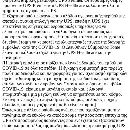
υπηρεσία ιατρικής μεταφοράς UPS Premier. Οι ευρύτερες σειρές
προϊόντων UPS Premier και UPS Healthcare καλύπτουν όλα τα
τμήματα της αγοράς της UPS.
Η εξάρτηση από τις ανάγκες του κλάδου υγειονομικής περίθαλψης
αποτελεί φυσική επιλογή για την UPS, επειδή η UPS έχει
επεκτείνει τις επίγειες και αεροπορικές υπηρεσίες για να
εξυπηρετήσει παραδόσεις μεγάλου όγκου σε οικιακούς και
μικρομεσαίους οργανισμούς. Η εταιρεία κατέστησε επίσης σαφές
ότι είναι έτοιμη να χειριστεί τις υλικοτεχνικές πτυχές της διανομής
εμβολίων κατά της COVID-19. Ο Διευθύνων Σύμβουλος Tome
έκανε τα ακόλουθα σχόλια για την UPS Healthcare και την
πανδημία:
[Η ιατρική ομάδα υποστηρίζει τις κλινικές δοκιμές του εμβολίου
COVID-19 σε όλα τα στάδια. Η έγκαιρη συμμετοχή μας παρείχε
πολύτιμα δεδομένα και πληροφορίες για τον σχεδιασμό εμπορικών
σχεδίων διανομής και τη διαχείριση της εφοδιαστικής αλυσίδας
αυτών των σύνθετων προϊόντων. Όταν κυκλοφόρησε το εμβόλιο
COVID-19, είχαμε μια μεγάλη ευκαιρία και, ειλικρινά,
επωμιστήκαμε μια μεγάλη ευθύνη να υπηρετήσουμε τον κόσμο.
Εκείνη την εποχή, το παγκόσμιο δίκτυό μας, οι λύσεις ψυχρής
αλυσίδας και οι εργαζόμενοί μας θα είναι έτοιμοι.]
Όπως και με άλλους οπίσθιους ανέμους που σχετίζονται με την
πανδημία, είναι εύκολο να αποδώσουμε την πρόσφατη επιτυχία της
UPS σε προσωρινούς παράγοντες που ενδέχεται να εξαφανιστούν
σταδιακά με το τέλος της πανδημίας. Ωστόσο, η διοίκηση της UPS