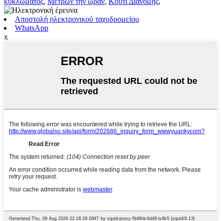
κυκλώματος
,
Μετρών την ώραν
,
Κουτί Διανομής
,
Αποστολή ηλεκτρονικού ταχυδρομείου
WhatsApp
x