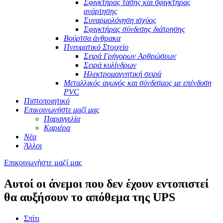
Σφιγκτήρας τάσης και σφιγκτήρας
ανάρτησης
Συναρμολόγηση ισχύος
Σφιγκτήρας σύνδεσης διάτρησης
Βούρτσα άνθρακα
Πνευματικό Στοιχείο
Σειρά Γρήγορων Αρθρώσεων
Σειρά κυλίνδρων
Ηλεκτρομαγνητική σειρά
Μεταλλικός αγωγός και σύνδεσμος με επένδυση
PVC
Πιστοποιητικό
Επικοινωνήστε μαζί μας
Παραγγελία
Καριέρα
Νέα
Άλλοι
Επικοινωνήστε μαζί μας
Αυτοί οι άνεμοι που δεν έχουν εντοπιστεί
θα αυξήσουν το απόθεμα της UPS
Σπίτι