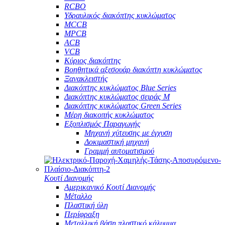
RCBO
Υδραυλικός διακόπτης κυκλώματος
MCCB
MPCB
ACB
VCB
Κύριος διακόπτης
Βοηθητικά αξεσουάρ διακόπτη κυκλώματος
Ξανακλειστής
Διακόπτης κυκλώματος Blue Series
Διακόπτης κυκλώματος σειράς M
Διακόπτης κυκλώματος Green Series
Μέρη διακοπής κυκλώματος
Εξοπλισμός Παραγωγής
Μηχανή χύτευσης με έγχυση
Δοκιμαστική μηχανή
Γραμμή αυτοματισμού
Κουτί Διανομής
Αμερικανικό Κουτί Διανομής
Μέταλλο
Πλαστική ύλη
Περίφραξη
Μεταλλική βάση πλαστικό κάλυμμα