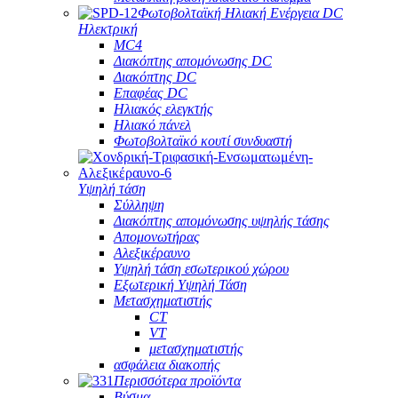
Φωτοβολταϊκή Ηλιακή Ενέργεια DC
Ηλεκτρική
MC4
Διακόπτης απομόνωσης DC
Διακόπτης DC
Επαφέας DC
Ηλιακός ελεγκτής
Ηλιακό πάνελ
Φωτοβολταϊκό κουτί συνδυαστή
Υψηλή τάση
Σύλληψη
Διακόπτης απομόνωσης υψηλής τάσης
Απομονωτήρας
Αλεξικέραυνο
Υψηλή τάση εσωτερικού χώρου
Εξωτερική Υψηλή Τάση
Μετασχηματιστής
CT
VT
μετασχηματιστής
ασφάλεια διακοπής
Περισσότερα προϊόντα
Βύσμα