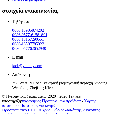
στοιχεία επικοινωνίας
Τηλέφωνο
0086-13905874202
0086-0577-61581801
0086-18167290551
0086-13587785922
0086-057762652939
E-mail
jack@yuanky.com
Διεύθυνση
298 Weft 19 Road, κεντρική βιομηχανική περιοχή Yueqing,
Wenzhou, Zhejiang Κίνα
© Πνευματικά δικαιώματα -2020 - 2026 Τεχνική
υποστήριξη:
παγκόσμιος
Προτεινόμενα προϊόντα
-
Χάρτης
ιστότοπου
-
Ιστότοπος για κινητά
Προστατευτικό RCD
,
Λυχνία
,
Κύριος διακόπτης
,
Διακόπτης