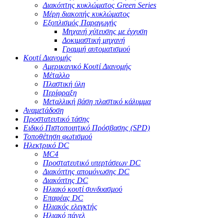
Διακόπτης κυκλώματος Green Series
Μέρη διακοπής κυκλώματος
Εξοπλισμός Παραγωγής
Μηχανή χύτευσης με έγχυση
Δοκιμαστική μηχανή
Γραμμή αυτοματισμού
Κουτί Διανομής
Αμερικανικό Κουτί Διανομής
Μέταλλο
Πλαστική ύλη
Περίφραξη
Μεταλλική βάση πλαστικό κάλυμμα
Αναμετάδοση
Προστατευτικό τάσης
Ειδικό Πιστοποιητικό Πρόσβασης (SPD)
Τοποθέτηση φωτισμού
Ηλεκτρικό DC
MC4
Προστατευτικό υπερτάσεων DC
Διακόπτης απομόνωσης DC
Διακόπτης DC
Ηλιακό κουτί συνδυασμού
Επαφέας DC
Ηλιακός ελεγκτής
Ηλιακό πάνελ