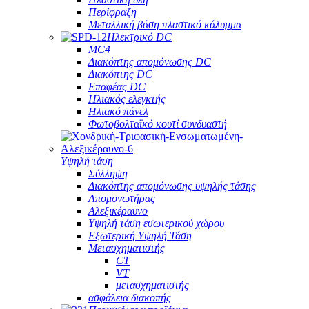
Περίφραξη
Μεταλλική βάση πλαστικό κάλυμμα
Ηλεκτρικό DC
MC4
Διακόπτης απομόνωσης DC
Διακόπτης DC
Επαφέας DC
Ηλιακός ελεγκτής
Ηλιακό πάνελ
Φωτοβολταϊκό κουτί συνδυαστή
Υψηλή τάση
Σύλληψη
Διακόπτης απομόνωσης υψηλής τάσης
Απομονωτήρας
Αλεξικέραυνο
Υψηλή τάση εσωτερικού χώρου
Εξωτερική Υψηλή Τάση
Μετασχηματιστής
CT
VT
μετασχηματιστής
ασφάλεια διακοπής