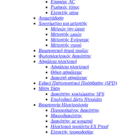
Επαφέας AC
Ρωσικός τύπος
Ελεγκτής αέρα
Αναμετάδοση
Χρονόμετρο και μετρητής
Μετρών την ώραν
Μετρητής ωρών
Μετρητής Ενέργειας
Μετρητής νερού
Βιομηχανική σειρά πριζών
Φωτοηλεκτρικός διακόπτης
Ασφάλεια ηλεκτρική
Ασφάλεια ηλεκτρική
Θήκη ασφάλειας
Διακοπή ασφάλειας
Ειδικό Πιστοποιητικό Πρόσβασης (SPD)
Μέση Τάση
Διακόπτης κυκλώματος SF6
Εποξειδικό Δίχτυ Ντουλάπι
Βιομηχανία Ηλεκτρολογία
Περιορισμένος διακόπτης
Μικροδιακόπτης
Διακόπτης με κουμπιά
Ηλεκτρικά προϊόντα EX Proof
Ελεγκτής τροφοδοσίας