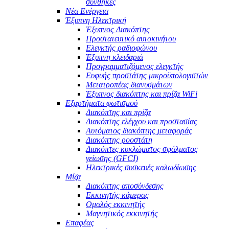
συνθήκες
Νέα Ενέργεια
Έξυπνη Ηλεκτρική
Έξυπνος Διακόπτης
Προστατευτικό αυτοκινήτου
Ελεγκτής ραδιοφώνου
Έξυπνη κλειδαριά
Προγραμματιζόμενος ελεγκτής
Ευφυής προστάτης μικροϋπολογιστών
Μετατροπέας διανυσμάτων
Έξυπνος διακόπτης και πρίζα WiFi
Εξαρτήματα φωτισμού
Διακόπτης και πρίζα
Διακόπτης ελέγχου και προστασίας
Αυτόματος διακόπτης μεταφοράς
Διακόπτης ροοστάτη
Διακόπτες κυκλώματος σφάλματος
γείωσης (GFCI)
Ηλεκτρικές συσκευές καλωδίωσης
Μίζα
Διακόπτης αποσύνδεσης
Εκκινητής κάμερας
Ομαλός εκκινητής
Μαγνητικός εκκινητής
Επαφέας