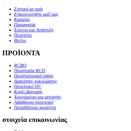
Σχετικά με εμάς
Επικοινωνήστε μαζί μας
Καριέρα
Παραγγελία
Έρευνα και Ανάπτυξη
Ποιότητα
Βίντεο
ΠΡΟΪΟΝΤΑ
RCBO
Προστασία RCD
Προστατευτικό τάσης
Διακόπτης κυκλώματος
Ηλεκτρικό DC
Κουτί Διανομής
Χρονόμετρο και μετρητής
Αδιάβροχο ηλεκτρικό
Περισσότερα προϊόντα
στοιχεία επικοινωνίας