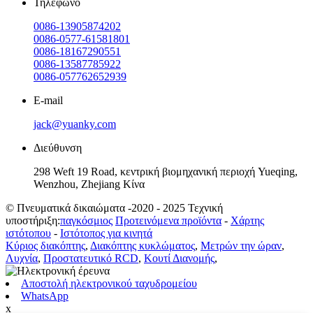
Τηλέφωνο
0086-13905874202
0086-0577-61581801
0086-18167290551
0086-13587785922
0086-057762652939
E-mail
jack@yuanky.com
Διεύθυνση
298 Weft 19 Road, κεντρική βιομηχανική περιοχή Yueqing,
Wenzhou, Zhejiang Κίνα
© Πνευματικά δικαιώματα -2020 - 2025 Τεχνική
υποστήριξη:
παγκόσμιος
Προτεινόμενα προϊόντα
-
Χάρτης
ιστότοπου
-
Ιστότοπος για κινητά
Κύριος διακόπτης
,
Διακόπτης κυκλώματος
,
Μετρών την ώραν
,
Λυχνία
,
Προστατευτικό RCD
,
Κουτί Διανομής
,
Αποστολή ηλεκτρονικού ταχυδρομείου
WhatsApp
x