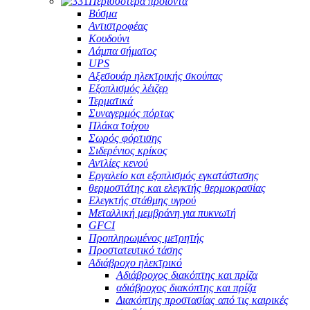
Περισσότερα προϊόντα
Βύσμα
Αντιστροφέας
Κουδούνι
Λάμπα σήματος
UPS
Αξεσουάρ ηλεκτρικής σκούπας
Εξοπλισμός λέιζερ
Τερματικά
Συναγερμός πόρτας
Πλάκα τοίχου
Σωρός φόρτισης
Σιδερένιος κρίκος
Αντλίες κενού
Εργαλείο και εξοπλισμός εγκατάστασης
θερμοστάτης και ελεγκτής θερμοκρασίας
Ελεγκτής στάθμης υγρού
Μεταλλική μεμβράνη για πυκνωτή
GFCI
Προπληρωμένος μετρητής
Προστατευτικό τάσης
Αδιάβροχο ηλεκτρικό
Αδιάβροχος διακόπτης και πρίζα
αδιάβροχος διακόπτης και πρίζα
Διακόπτης προστασίας από τις καιρικές