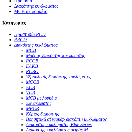
Προϊόντα
Διακόπτης κυκλώματος
MCB με λουκέτο
Κατηγορίες
Προστασία RCD
PRCD
Διακόπτης κυκλώματος
MCB
Μαύρος διακόπτης κυκλώματος
RCCB
ΕΛΚΒ
RCBO
Υδραυλικός διακόπτης κυκλώματος
MCCB
ACB
VCB
MCB με λουκέτο
Ξανακλειστής
MPCB
Κύριος διακόπτης
Βοηθητικά αξεσουάρ διακόπτη κυκλώματος
Διακόπτης κυκλώματος Blue Series
Διακόπτης κυκλώματος σειράς M