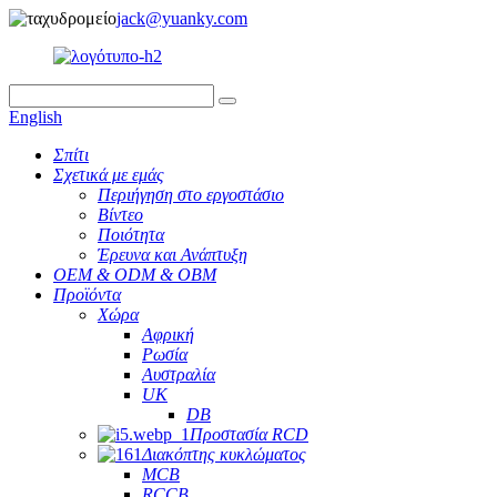
jack@yuanky.com
English
Σπίτι
Σχετικά με εμάς
Περιήγηση στο εργοστάσιο
Βίντεο
Ποιότητα
Έρευνα και Ανάπτυξη
OEM & ODM & OBM
Προϊόντα
Χώρα
Αφρική
Ρωσία
Αυστραλία
UK
DB
Προστασία RCD
Διακόπτης κυκλώματος
MCB
RCCB