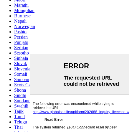
Marathi
Mongolian
Burmese
Nepali
Norwegian
Pashto
Persian
Punjabi
Serbian
Sesotho
Sinhala
Slovak
Slovenian
Somali
Samoan
Scots Gaelic
Shona
Sindhi
Sundanese
Swahili
Tajik
Tamil
Telugu
Thai