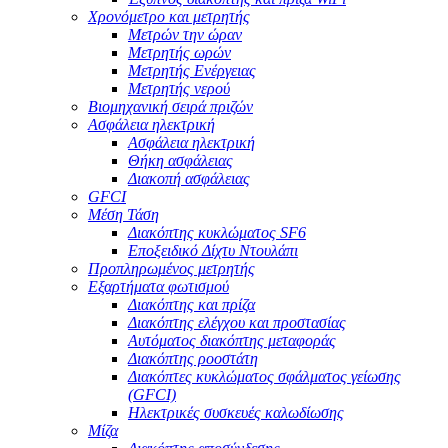
Χρονόμετρο και μετρητής
Μετρών την ώραν
Μετρητής ωρών
Μετρητής Ενέργειας
Μετρητής νερού
Βιομηχανική σειρά πριζών
Ασφάλεια ηλεκτρική
Ασφάλεια ηλεκτρική
Θήκη ασφάλειας
Διακοπή ασφάλειας
GFCI
Μέση Τάση
Διακόπτης κυκλώματος SF6
Εποξειδικό Δίχτυ Ντουλάπι
Προπληρωμένος μετρητής
Εξαρτήματα φωτισμού
Διακόπτης και πρίζα
Διακόπτης ελέγχου και προστασίας
Αυτόματος διακόπτης μεταφοράς
Διακόπτης ροοστάτη
Διακόπτες κυκλώματος σφάλματος γείωσης
(GFCI)
Ηλεκτρικές συσκευές καλωδίωσης
Μίζα