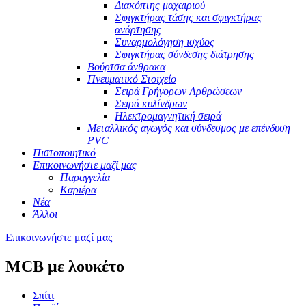
Διακόπτης μαχαιριού
Σφιγκτήρας τάσης και σφιγκτήρας
ανάρτησης
Συναρμολόγηση ισχύος
Σφιγκτήρας σύνδεσης διάτρησης
Βούρτσα άνθρακα
Πνευματικό Στοιχείο
Σειρά Γρήγορων Αρθρώσεων
Σειρά κυλίνδρων
Ηλεκτρομαγνητική σειρά
Μεταλλικός αγωγός και σύνδεσμος με επένδυση
PVC
Πιστοποιητικό
Επικοινωνήστε μαζί μας
Παραγγελία
Καριέρα
Νέα
Άλλοι
Επικοινωνήστε μαζί μας
MCB με λουκέτο
Σπίτι