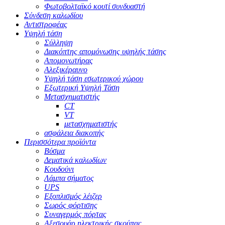
Φωτοβολταϊκό κουτί συνδυαστή
Σύνδεση καλωδίου
Αντιστροφέας
Υψηλή τάση
Σύλληψη
Διακόπτης απομόνωσης υψηλής τάσης
Απομονωτήρας
Αλεξικέραυνο
Υψηλή τάση εσωτερικού χώρου
Εξωτερική Υψηλή Τάση
Μετασχηματιστής
CT
VT
μετασχηματιστής
ασφάλεια διακοπής
Περισσότερα προϊόντα
Βύσμα
Δεματικά καλωδίων
Κουδούνι
Λάμπα σήματος
UPS
Εξοπλισμός λέιζερ
Σωρός φόρτισης
Συναγερμός πόρτας
Αξεσουάρ ηλεκτρικής σκούπας