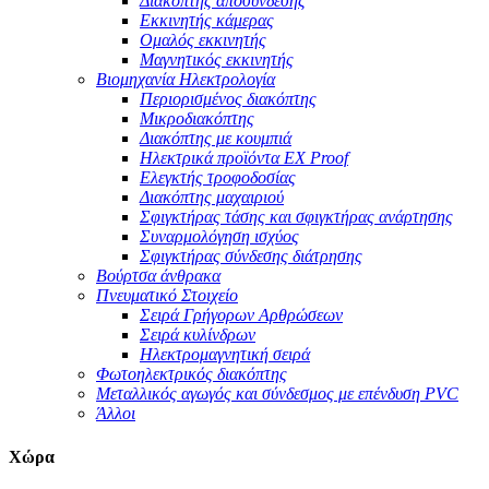
Διακόπτης αποσύνδεσης
Εκκινητής κάμερας
Ομαλός εκκινητής
Μαγνητικός εκκινητής
Βιομηχανία Ηλεκτρολογία
Περιορισμένος διακόπτης
Μικροδιακόπτης
Διακόπτης με κουμπιά
Ηλεκτρικά προϊόντα EX Proof
Ελεγκτής τροφοδοσίας
Διακόπτης μαχαιριού
Σφιγκτήρας τάσης και σφιγκτήρας ανάρτησης
Συναρμολόγηση ισχύος
Σφιγκτήρας σύνδεσης διάτρησης
Βούρτσα άνθρακα
Πνευματικό Στοιχείο
Σειρά Γρήγορων Αρθρώσεων
Σειρά κυλίνδρων
Ηλεκτρομαγνητική σειρά
Φωτοηλεκτρικός διακόπτης
Μεταλλικός αγωγός και σύνδεσμος με επένδυση PVC
Άλλοι
Χώρα