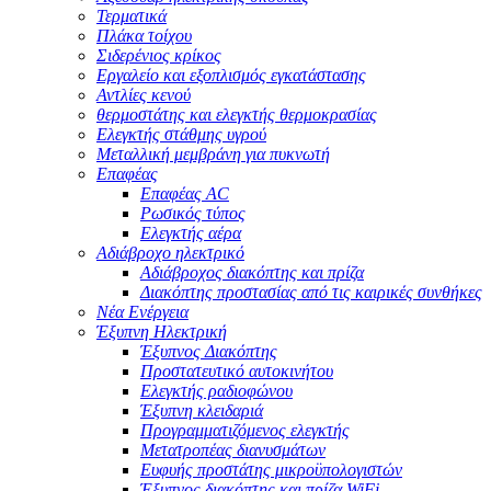
Τερματικά
Πλάκα τοίχου
Σιδερένιος κρίκος
Εργαλείο και εξοπλισμός εγκατάστασης
Αντλίες κενού
θερμοστάτης και ελεγκτής θερμοκρασίας
Ελεγκτής στάθμης υγρού
Μεταλλική μεμβράνη για πυκνωτή
Επαφέας
Επαφέας AC
Ρωσικός τύπος
Ελεγκτής αέρα
Αδιάβροχο ηλεκτρικό
Αδιάβροχος διακόπτης και πρίζα
Διακόπτης προστασίας από τις καιρικές συνθήκες
Νέα Ενέργεια
Έξυπνη Ηλεκτρική
Έξυπνος Διακόπτης
Προστατευτικό αυτοκινήτου
Ελεγκτής ραδιοφώνου
Έξυπνη κλειδαριά
Προγραμματιζόμενος ελεγκτής
Μετατροπέας διανυσμάτων
Ευφυής προστάτης μικροϋπολογιστών
Έξυπνος διακόπτης και πρίζα WiFi