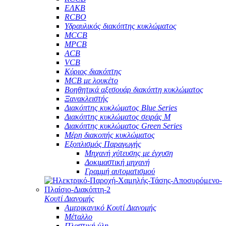
ΕΛΚΒ
RCBO
Υδραυλικός διακόπτης κυκλώματος
MCCB
MPCB
ACB
VCB
Κύριος διακόπτης
MCB με λουκέτο
Βοηθητικά αξεσουάρ διακόπτη κυκλώματος
Ξανακλειστής
Διακόπτης κυκλώματος Blue Series
Διακόπτης κυκλώματος σειράς M
Διακόπτης κυκλώματος Green Series
Μέρη διακοπής κυκλώματος
Εξοπλισμός Παραγωγής
Μηχανή χύτευσης με έγχυση
Δοκιμαστική μηχανή
Γραμμή αυτοματισμού
Κουτί Διανομής
Αμερικανικό Κουτί Διανομής
Μέταλλο
Πλαστική ύλη