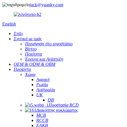
jack@yuanky.com
English
Σπίτι
Σχετικά με εμάς
Περιήγηση στο εργοστάσιο
Βίντεο
Ποιότητα
Έρευνα και Ανάπτυξη
OEM & ODM & OBM
Προϊόντα
Χώρα
Αφρική
Ρωσία
Αυστραλία
UK
DB
Προστασία RCD
Διακόπτης κυκλώματος
MCB
RCCB
ΕΛΚΒ