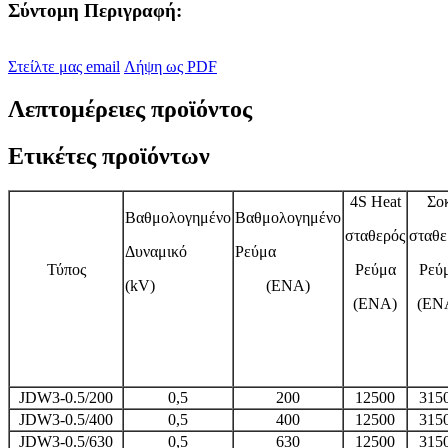
Σύντομη Περιγραφή:
Στείλτε μας email
Λήψη ως PDF
Λεπτομέρειες προϊόντος
Ετικέτες προϊόντων
4S Heat
Σο
Βαθμολογημένο
Βαθμολογημένο
σταθερός
σταθε
Δυναμικό
Ρεύμα
Τύπος
Ρεύμα
Ρεύ
(kV)
(ΕΝΑ)
(ΕΝΑ)
(ΕΝ
JDW3-0.5/200
0,5
200
12500
315
JDW3-0.5/400
0,5
400
12500
315
JDW3-0.5/630
0,5
630
12500
315