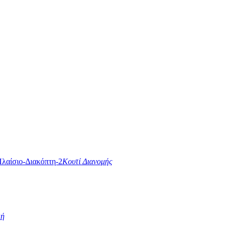
Κουτί Διανομής
κή