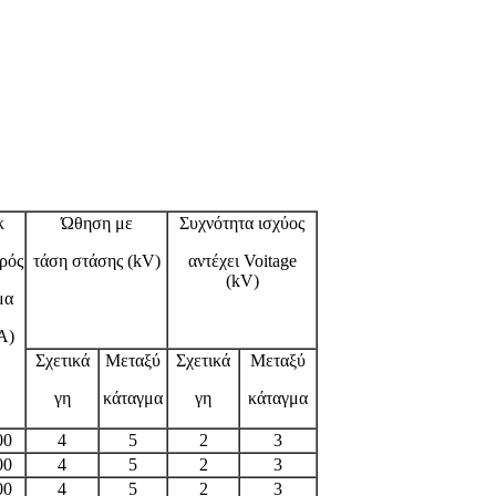
κ
Ώθηση με
Συχνότητα ισχύος
ρός
τάση στάσης (kV)
αντέχει Voitage
(kV)
μα
Α)
Σχετικά
Μεταξύ
Σχετικά
Μεταξύ
γη
κάταγμα
γη
κάταγμα
00
4
5
2
3
00
4
5
2
3
00
4
5
2
3