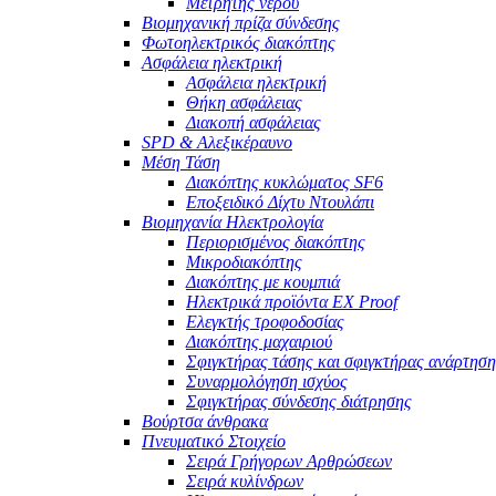
Μετρητής νερού
Βιομηχανική πρίζα σύνδεσης
Φωτοηλεκτρικός διακόπτης
Ασφάλεια ηλεκτρική
Ασφάλεια ηλεκτρική
Θήκη ασφάλειας
Διακοπή ασφάλειας
SPD & Αλεξικέραυνο
Μέση Τάση
Διακόπτης κυκλώματος SF6
Εποξειδικό Δίχτυ Ντουλάπι
Βιομηχανία Ηλεκτρολογία
Περιορισμένος διακόπτης
Μικροδιακόπτης
Διακόπτης με κουμπιά
Ηλεκτρικά προϊόντα EX Proof
Ελεγκτής τροφοδοσίας
Διακόπτης μαχαιριού
Σφιγκτήρας τάσης και σφιγκτήρας ανάρτηση
Συναρμολόγηση ισχύος
Σφιγκτήρας σύνδεσης διάτρησης
Βούρτσα άνθρακα
Πνευματικό Στοιχείο
Σειρά Γρήγορων Αρθρώσεων
Σειρά κυλίνδρων