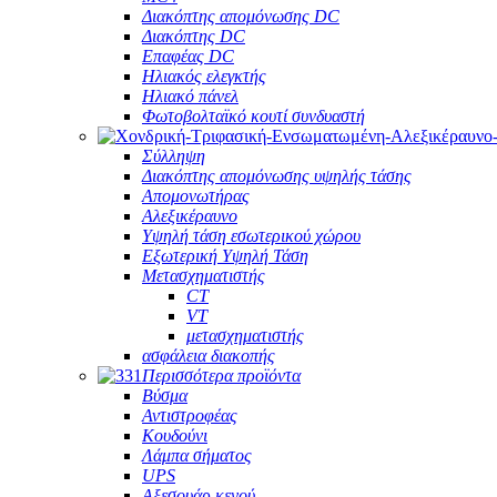
Διακόπτης απομόνωσης DC
Διακόπτης DC
Επαφέας DC
Ηλιακός ελεγκτής
Ηλιακό πάνελ
Φωτοβολταϊκό κουτί συνδυαστή
Σύλληψη
Διακόπτης απομόνωσης υψηλής τάσης
Απομονωτήρας
Αλεξικέραυνο
Υψηλή τάση εσωτερικού χώρου
Εξωτερική Υψηλή Τάση
Μετασχηματιστής
CT
VT
μετασχηματιστής
ασφάλεια διακοπής
Περισσότερα προϊόντα
Βύσμα
Αντιστροφέας
Κουδούνι
Λάμπα σήματος
UPS
Αξεσουάρ κενού