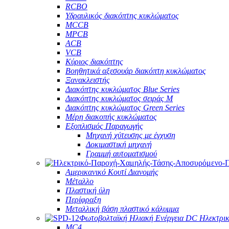
RCBO
Υδραυλικός διακόπτης κυκλώματος
MCCB
MPCB
ACB
VCB
Κύριος διακόπτης
Βοηθητικά αξεσουάρ διακόπτη κυκλώματος
Ξανακλειστής
Διακόπτης κυκλώματος Blue Series
Διακόπτης κυκλώματος σειράς M
Διακόπτης κυκλώματος Green Series
Μέρη διακοπής κυκλώματος
Εξοπλισμός Παραγωγής
Μηχανή χύτευσης με έγχυση
Δοκιμαστική μηχανή
Γραμμή αυτοματισμού
Αμερικανικό Κουτί Διανομής
Μέταλλο
Πλαστική ύλη
Περίφραξη
Μεταλλική βάση πλαστικό κάλυμμα
Φωτοβολταϊκή Ηλιακή Ενέργεια DC Ηλεκτρι
MC4