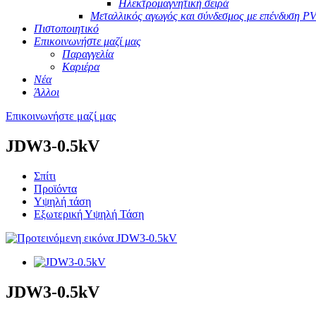
Ηλεκτρομαγνητική σειρά
Μεταλλικός αγωγός και σύνδεσμος με επένδυση P
Πιστοποιητικό
Επικοινωνήστε μαζί μας
Παραγγελία
Καριέρα
Νέα
Άλλοι
Επικοινωνήστε μαζί μας
JDW3-0.5kV
Σπίτι
Προϊόντα
Υψηλή τάση
Εξωτερική Υψηλή Τάση
JDW3-0.5kV