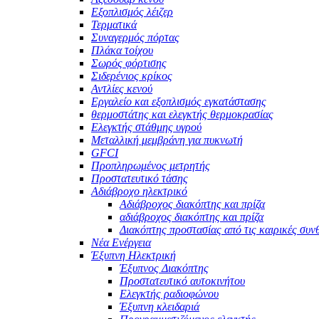
Εξοπλισμός λέιζερ
Τερματικά
Συναγερμός πόρτας
Πλάκα τοίχου
Σωρός φόρτισης
Σιδερένιος κρίκος
Αντλίες κενού
Εργαλείο και εξοπλισμός εγκατάστασης
θερμοστάτης και ελεγκτής θερμοκρασίας
Ελεγκτής στάθμης υγρού
Μεταλλική μεμβράνη για πυκνωτή
GFCI
Προπληρωμένος μετρητής
Προστατευτικό τάσης
Αδιάβροχο ηλεκτρικό
Αδιάβροχος διακόπτης και πρίζα
αδιάβροχος διακόπτης και πρίζα
Διακόπτης προστασίας από τις καιρικές συν
Νέα Ενέργεια
Έξυπνη Ηλεκτρική
Έξυπνος Διακόπτης
Προστατευτικό αυτοκινήτου
Ελεγκτής ραδιοφώνου
Έξυπνη κλειδαριά