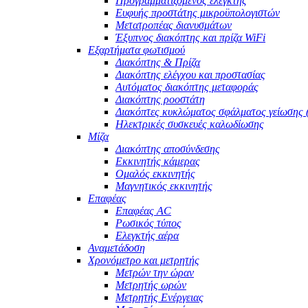
Προγραμματιζόμενος ελεγκτής
Ευφυής προστάτης μικροϋπολογιστών
Μετατροπέας διανυσμάτων
Έξυπνος διακόπτης και πρίζα WiFi
Εξαρτήματα φωτισμού
Διακόπτης & Πρίζα
Διακόπτης ελέγχου και προστασίας
Αυτόματος διακόπτης μεταφοράς
Διακόπτης ροοστάτη
Διακόπτες κυκλώματος σφάλματος γείωσης
Ηλεκτρικές συσκευές καλωδίωσης
Μίζα
Διακόπτης αποσύνδεσης
Εκκινητής κάμερας
Ομαλός εκκινητής
Μαγνητικός εκκινητής
Επαφέας
Επαφέας AC
Ρωσικός τύπος
Ελεγκτής αέρα
Αναμετάδοση
Χρονόμετρο και μετρητής
Μετρών την ώραν
Μετρητής ωρών
Μετρητής Ενέργειας